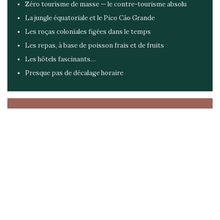
Zéro tourisme de masse — le contre-tourisme absolu
La jungle équatoriale et le Pico Cão Grande
Les roças coloniales figées dans le temps
Les repas, à base de poisson frais et de fruits
Les hôtels fascinants…
Presque pas de décalage horaire
Les moins 👎
Ce n’est pas une destination cheap
Infrastructures limitée / hôtellerie pas au niveau (mais çà
peut être très sympa)
Mousson de mars-avril
Pas de Mastercard !!