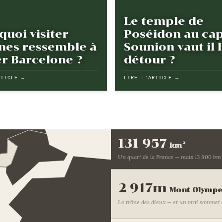
Le temple de
quoi visiter
Poséidon au ca
nes ressemble à
Sounion vaut il 
er Barcelone ?
détour ?
RTICLE →
LIRE L'ARTICLE →
131 957
km²
Un quart de la France — mais 13 800 km 
2 917m
Mont Olymp
Le trône des dieux — et un vrai sommet 