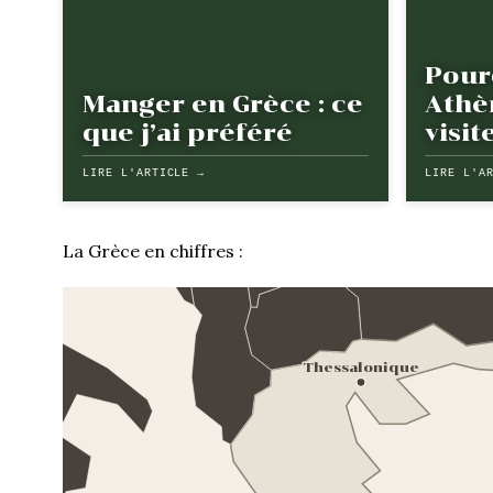
Pour
Manger en Grèce : ce
Athè
que j’ai préféré
visit
LIRE L'ARTICLE →
LIRE L'A
La Grèce en chiffres :
Thessalonique