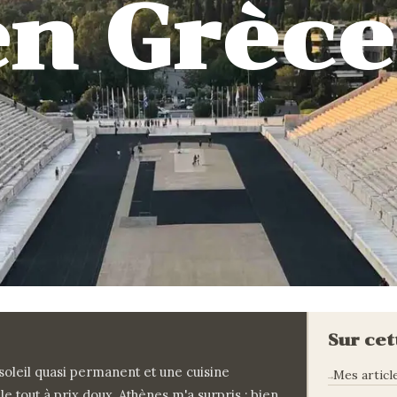
en Grèce 
Sur cet
 soleil quasi permanent et une cuisine
Mes articl
tout à prix doux. Athènes m'a surpris : bien