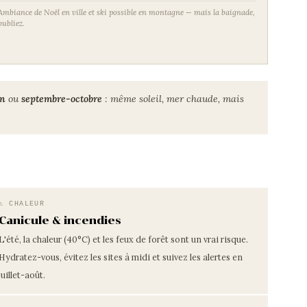
Ambiance de Noël en ville et ski possible en montagne — mais la baignade,
oubliez.
in
ou
septembre-octobre
: même soleil, mer chaude, mais
⚠ CHALEUR
Canicule & incendies
L'été, la chaleur (40°C) et les feux de forêt sont un vrai risque.
Hydratez-vous, évitez les sites à midi et suivez les alertes en
juillet-août.