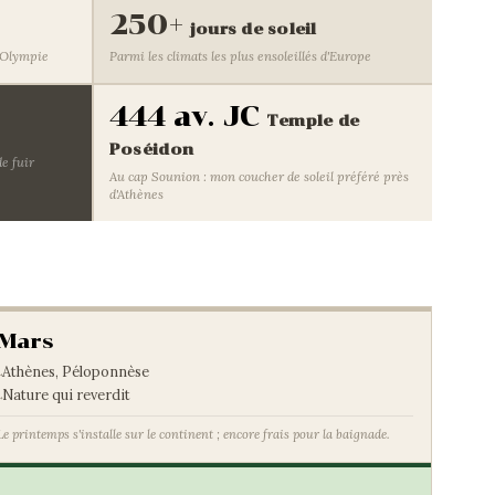
250+
jours de soleil
à Olympie
Parmi les climats les plus ensoleillés d'Europe
444 av. JC
Temple de
Poséidon
de fuir
Au cap Sounion : mon coucher de soleil préféré près
d'Athènes
Mars
Athènes, Péloponnèse
Nature qui reverdit
Le printemps s'installe sur le continent ; encore frais pour la baignade.