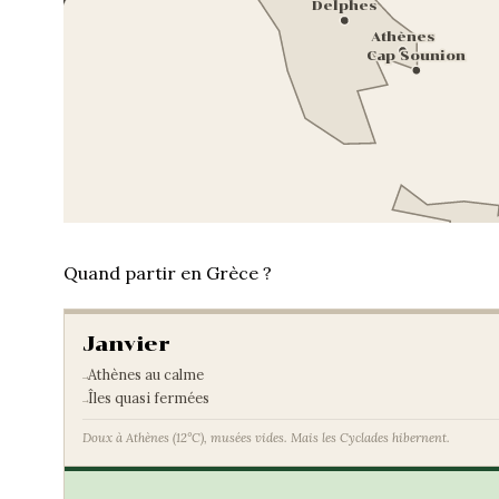
Delphes
Athènes
Cap Sounion
Quand partir en Grèce ?
Janvier
Athènes au calme
Îles quasi fermées
Doux à Athènes (12°C), musées vides. Mais les Cyclades hibernent.