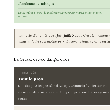
Randonnée, vendanges
Doux, calme et vert : la meilleure période pour marier villes, sites et
nature.
La règle d'or en Grèce :
fuir juillet-août
. C'est le moment 
sans la foule et à moitié prix. Et soyons fous, venons en ja
La Grèce, est-ce dangereux ?
✓ TRÈS SÛR
Tout le pays
L'un des pays les plus sûrs d'Europe. Criminalité violente rare,
accueil chaleureux, sûr de nuit — y compris pour les voyageuses
seules.