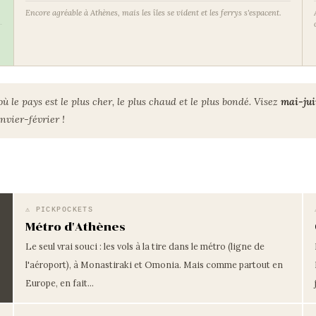
Encore agréable à Athènes, mais les îles se vident et les ferrys s'espacent.
où le pays est le plus cher, le plus chaud et le plus bondé. Visez
mai-ju
nvier-février !
⚠ PICKPOCKETS
Métro d'Athènes
Le seul vrai souci : les vols à la tire dans le métro (ligne de
l'aéroport), à Monastiraki et Omonia. Mais comme partout en
Europe, en fait...