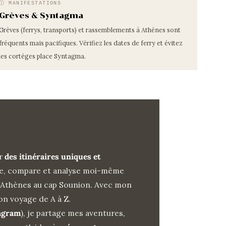
Ⓘ MANIFESTATIONS
Grèves & Syntagma
Grèves (ferrys, transports) et rassemblements à Athènes sont
fréquents mais pacifiques. Vérifiez les dates de ferry et évitez
les cortèges place Syntagma.
er
des itinéraires uniques et
ste, compare et analyse moi-même
 d'Athènes au cap Sounion. Avec mon
on voyage de A à Z.
agram
), je partage mes aventures,