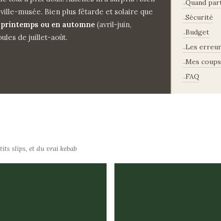
Quand part
 ville-musée. Bien plus fêtarde et solaire que
Sécurité
u
printemps ou en automne
(avril-juin,
Budget
les de juillet-août.
Les erreur
Mes coups
FAQ
its slips, et du vrai kebab