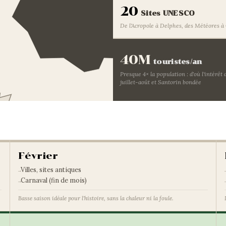
20
Sites UNESCO
De l'Acropole à Delphes, des Météores 
40M
touristes/an
Presque 4× la population : d'où l'intérêt 
juillet-août et Santorin bondée
Février
Villes, sites antiques
Carnaval (fin de mois)
Basse saison idéale pour l'histoire, sans la chaleur ni la foule.