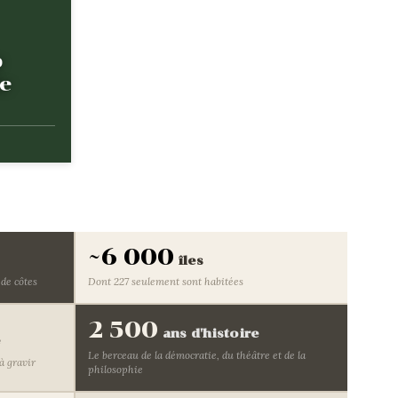
p
le
~6 000
îles
de côtes
Dont 227 seulement sont habitées
2 500
ans d'histoire
e
Le berceau de la démocratie, du théâtre et de la
à gravir
philosophie