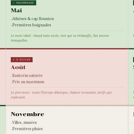
✓ RECOMMANDÉ
Mai
Athènes & cap Sounion
Premières baignades
.
Le mois idéal : chaud sans excès, mer qui se réchauffe, îles encore
tranquilles.
✗ À ÉVITER
Août
Santorin saturée
Prix au maximum
Le pire mois : toute l'Europe débarque, chaleur écrasante, tarifs qui
explosent.
Novembre
Villes, musées
Premières pluies