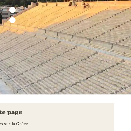
:
te page
es sur la Grèce