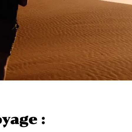
yage :