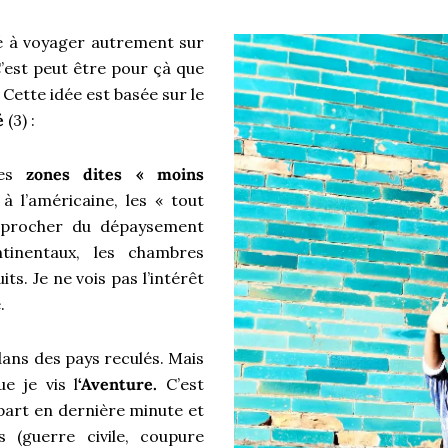
cé à voyager autrement sur
C’est peut être pour çà que
 Cette idée est basée sur le
é
(3) :
es
zones dites « moins
 à l’américaine, les « tout
pprocher du dépaysement
ntinentaux, les chambres
its. Je ne vois pas l’intérêt
e.
ans des pays reculés. Mais
e je vis l
‘Aventure.
C’est
épart en dernière minute et
s (guerre civile, coupure