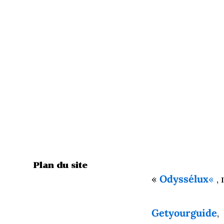
Plan du site
«
Odyssélux
«
,
Getyourguide
,