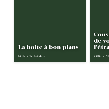
Cons
de vo
La boite à bon plans
l’étr
LIRE L'ARTICLE →
LIRE L'A