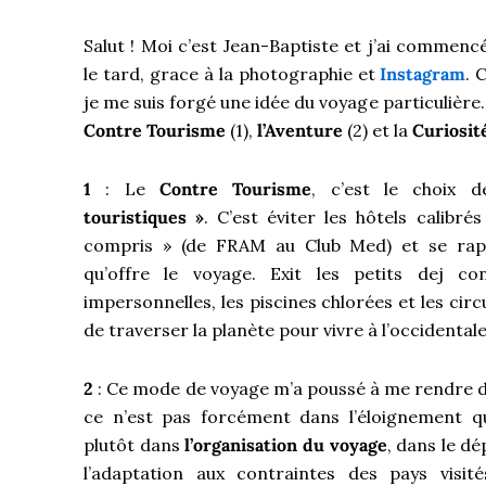
Salut ! Moi c’est Jean-Baptiste et j’ai commen
le tard, grace à la photographie et
Instagram
. 
je me suis forgé une idée du voyage particulière.
Contre Tourisme
(1),
l’Aventure
(2) et la
Curiosit
1
: Le
Contre Tourisme
, c’est le choix d
touristiques »
. C’est éviter les hôtels calibrés
compris » (de FRAM au Club Med) et se ra
qu’offre le voyage. Exit les petits dej co
impersonnelles, les piscines chlorées et les circu
de traverser la planète pour vivre à l’occidental
2
: Ce mode de voyage m’a poussé à me rendre d
ce n’est pas forcément dans l’éloignement qu
plutôt dans
l’organisation du voyage
, dans le d
l’adaptation aux contraintes des pays visité