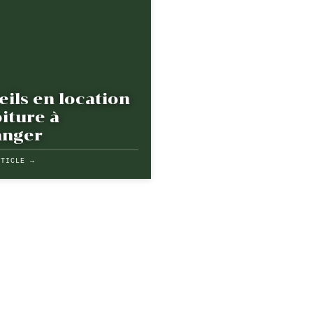
eils en location
iture à
anger
RTICLE →