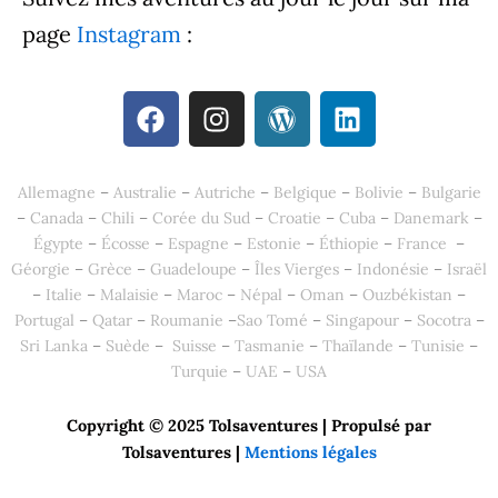
page
Instagram
:
F
I
W
L
a
n
o
i
c
s
r
n
e
t
d
k
Allemagne
–
Australie
–
Autriche
–
Belgique
–
Bolivie
–
Bulgarie
b
a
p
e
–
Canada
–
Chili
–
Corée du Sud
–
Croatie
–
Cuba
–
Danemark
–
o
g
r
d
Égypte
–
Écosse
–
Espagne
–
Estonie
–
Éthiopie
–
France
–
o
r
e
i
Géorgie
–
Grèce
–
Guadeloupe
–
Îles Vierges
–
Indonésie
–
Israël
k
a
s
n
–
Italie
–
Malaisie
–
Maroc
–
Népal
–
Oman
–
Ouzbékistan
–
m
s
Portugal
–
Qatar
–
Roumanie
–
Sao Tomé
–
Singapour
–
Socotra
–
Sri Lanka
–
Suède
–
Suisse
–
Tasmanie
–
Thaïlande
–
Tunisie
–
Turquie
–
UAE
–
USA
Copyright © 2025 Tolsaventures | Propulsé par
Tolsaventures
|
Mentions légales