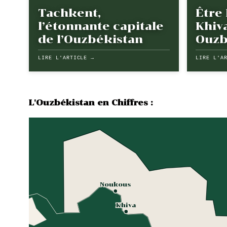
Tachkent,
Être
l’étonnante capitale
Khiv
de l’Ouzbékistan
Ouzb
LIRE L'ARTICLE →
LIRE L'A
L'Ouzbékistan en Chiffres :
Noukous
Khiva