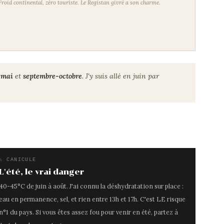
Froid continental, zéro touriste. Le Registan givré a son charme.
-mai
et
septembre-octobre
. J'y suis allé en juin par
⚠ CANICULE
L'été, le vrai danger
40-45°C de juin à août. J'ai connu la déshydratation sur place :
eau en permanence, sel, et rien entre 13h et 17h. C'est LE risque
n°1 du pays. Si vous êtes assez fou pour venir en été, partez à