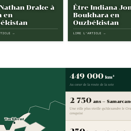
 Nathan Drake à
Être Indiana Jo
a en
Boukhara en
ékistan
Ouzbékistan
RTICLE →
LIRE L'ARTICLE →
449 000
km²
Au cœur de la route de la soie
2 750
ans — Samarcan
Une ville plus vieille qu'Alexandre le Gra
conquise
Tachkent