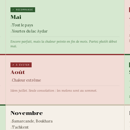
✓ RECOMMANDÉ
Mai
Tout le pays
Yourtes du lac Aydar
Encore parfait, mais la chaleur pointe en fin de mois. Partez plutôt début
mai.
✗ À ÉVITER
Août
Chaleur extrême
Idem juillet. Seule consolation : les melons sont au sommet.
Novembre
Samarcande, Boukhara
Tachkent