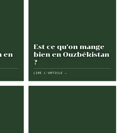
Est ce qu’on mange
n en
bien en Ouzbékistan
?
LIRE L'ARTICLE →