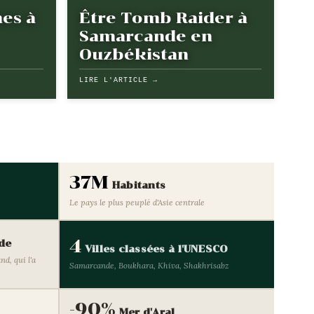
nes à
Être Tomb Raider à
Samarcande en
Ouzbékistan
LIRE L'ARTICLE →
37M
Habitants
Le pays le plus peuplé d'Asie centrale
4
de
Villes classées à l'UNESCO
nd, qui l'a
Samarcande, Boukhara, Khiva, Shakhrisabz
-90%
Mer d'Aral