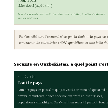
Tout le pays
Mer d'Aral (expédition)
Le meilleur mois avec avril : températures parfaites, lumière d'automne
sur les médersas.
En Ouzbékistan, l'ennemi n'est pas la foule — le pays est
contrainte de calendrier : 40°C quotidiens et une belle d
Sécurité en Ouzbékistan, à quel point c'est
✓ TRÈS SÛR
Tout le pays
L'un des pays les plus sûrs que j'ai visité : criminalité quasi nulle
envers les visiteurs, police spéciale qui protège les touristes,
population sympathique. On s'y sent en sécurité partout, tout l