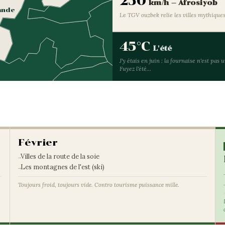
250
km/h — Afrosiyob
ande
Le TGV ouzbek relie les villes mythique
45°C
L'été
J'y étais en juin : la fournaise n'est pas 
Fuyez l'été...
Février
Villes de la route de la soie
Les montagnes de l'est (ski)
Toujours froid, toujours vide. Contro tourisme puissance mille.