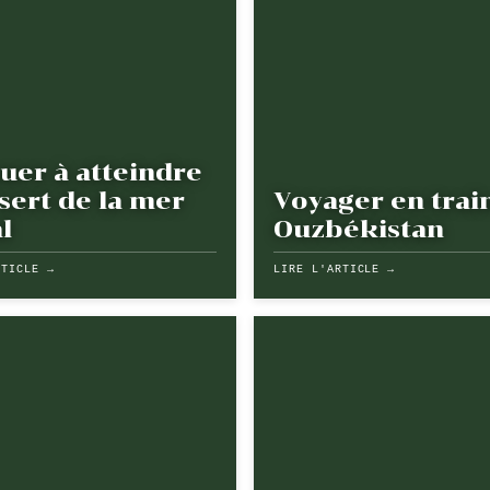
uer à atteindre
sert de la mer
Voyager en trai
l
Ouzbékistan
RTICLE →
LIRE L'ARTICLE →