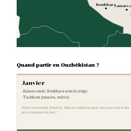
Boukhara
Samarc
Quand partir en Ouzbékistan ?
Janvier
Samarcande, Boukhara sous la neige
Tachkent (musées, métro)
Hiver continental, froid sec. Mais les médersas pour vous tout seul et des
prix vraiment très bas !