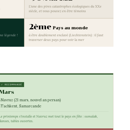
L'une des pires catastrophes écologiques du XXe
s
siècle, et vous pouvez en être témoins
2ème
Pays au monde
une légende !
à être doublement enclavé (Liechtenstein) : il faut
traverser deux pays pour voir la mer
✓ RECOMMANDÉ
Mars
Navruz (21 mars, nouvel an persan)
Tachkent, Samarcande
Le printemps s'installe et Navruz met tout le pays en fête : sumalak,
danses, tables ouvertes.