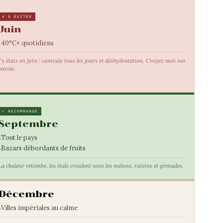
✗ À ÉVITER
Juin
40°C+ quotidiens
J'y étais en juin : canicule tous les jours et déshydratation. Croyez-moi sur
parole.
✓ RECOMMANDÉ
Septembre
Tout le pays
Bazars débordants de fruits
La chaleur retombe, les étals croulent sous les melons, raisins et grenades.
Décembre
Villes impériales au calme