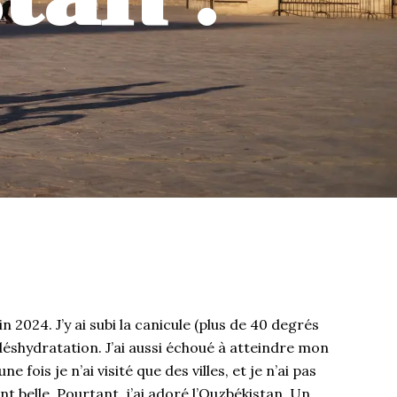
zbékistan, conseils et expérience
uin 2024. J’y ai subi la canicule (plus de 40 degrés
 déshydratation. J’ai aussi échoué à atteindre mon
ne fois je n’ai visité que des villes, et je n’ai pas
t belle. Pourtant, j’ai adoré l’Ouzbékistan. Un