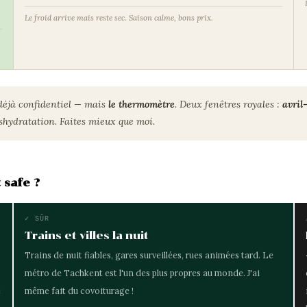
Le froid arrive mais reste sec. Saison calme, bons prix.
 déjà confidentiel — mais
le thermomètre
. Deux fenêtres royales :
avril
éshydratation. Faites mieux que moi.
 safe ?
✓ SÛR
Trains et villes la nuit
Trains de nuit fiables, gares surveillées, rues animées tard. Le
métro de Tachkent est l'un des plus propres au monde. J'ai
e
même fait du covoiturage !