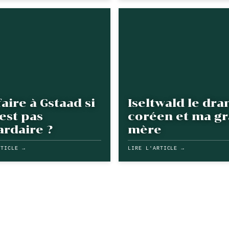
aire à Gstaad si
Iseltwald le dr
est pas
coréen et ma g
ardaire ?
mère
RTICLE →
LIRE L'ARTICLE →