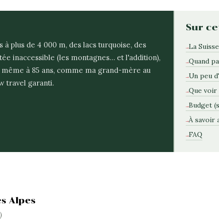
Sur ce
à plus de 4 000 m, des lacs turquoise, des
La Suisse
utée inaccessible (les montagnes… et l'addition),
Quand par
 même à 85 ans, comme ma grand-mère au
Un peu d'
 travel garanti.
Que voir 
Budget (s
À savoir 
FAQ
es Alpes
)