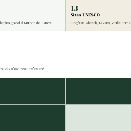
13
Sites UNESCO
le plus grand d'Europe de l'Ouest
Jungfrau-Aletsch, Lavaux, vieille Bern
Les cols n'ouvrent qu'en été