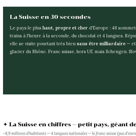
La Suisse en 30 secondes
Le pays le plus
haut, propre et cher
d'Europe : 48 sommets 
trains à l'heure à la seconde, du chocolat et 4 langues. Rép
elle se visite pourtant très bien
sans être milliardaire
— et
glacier du Rhône. Franc suisse, hors UE mais Schengen. Slow
✦ La Suisse en chiffres — petit pays, géant d
~8,9 millions d'habitants — 4 langues nationales — le franc suisse (pas d'euro