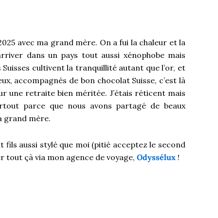
e en Suisse, conseils et
let 2025 avec ma grand mère. On a fui la chaleur et la
arriver dans un pays tout aussi xénophobe mais
uisses cultivent la tranquillité autant que l’or, et
eux, accompagnés de bon chocolat Suisse, c’est là
r une retraite bien méritée. J’étais réticent mais
urtout parce que nous avons partagé de beaux
 grand mère.
t fils aussi stylé que moi (pitié acceptez le second
er tout çà via mon agence de voyage,
Odyssélux
!