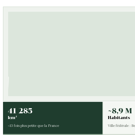
41 285
~8,9 M
km²
Habitants
~13 fois plus petite que la France
Ville fédérale : B