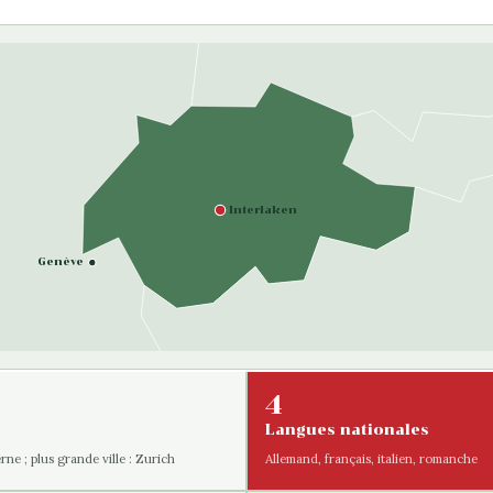
Interlaken
Genève
4
Langues nationales
erne ; plus grande ville : Zurich
Allemand, français, italien, romanche