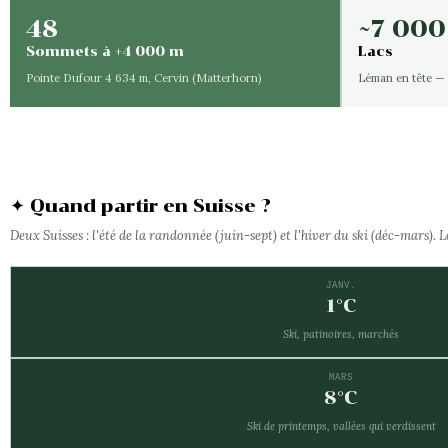
48
~7 000
Sommets à +4 000 m
Lacs
Pointe Dufour 4 634 m, Cervin (Matterhorn)
Léman en tête — 
✦ Quand partir en Suisse ?
Deux Suisses : l'été de la randonnée (juin-sept) et l'hiver du ski (déc-mars). 
JANV.
1°C
Ski, patinoires, marchés
MARS
8°C
Ski de printemps, vallées qui verdissent