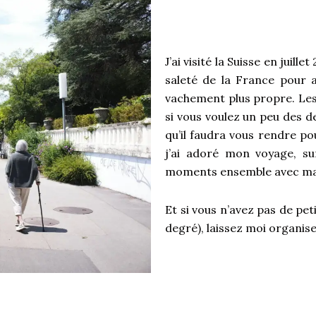
Récits de voyag
expérience
J’ai visité la Suisse en juil
saleté de la France pour 
vachement plus propre. Les S
si vous voulez un peu des d
qu’il faudra vous rendre pou
j’ai adoré mon voyage, s
moments ensemble avec ma
Et si vous n’avez pas de peti
degré), laissez moi organis