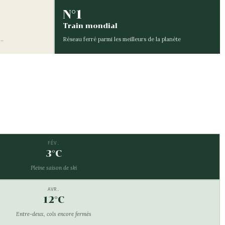
N°1
Train mondial
e…
Réseau ferré parmi les meilleurs de la planète
FÉV.
3°C
Pleine saison de ski
AVR.
12°C
Entre-deux, cols encore fermés