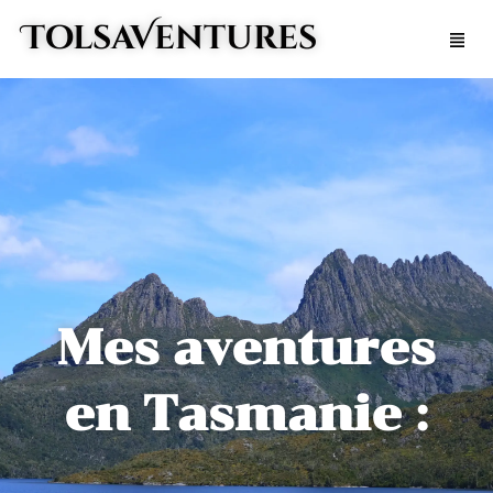
Aller
TolsaVentures
Men
au
contenu
Mes aventures
en Tasmanie :