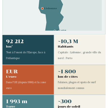
Lisbonne
Algarve
92 212
~10,3 M
km²
Habitants
Tout à l'ouest de l'Europe, face à
Capitale : Lisbonne ; grande ville du
l'Atlantique
nord : Porto
EUR
~1 800
L'euro
km de côtes
Dans l'UE (depuis 1986) et la zone
Falaises, plages et spots de surf
euro
mondialement connus
1 993 m
~300
Torre
jours de soleil