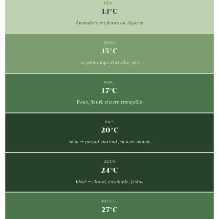
FÉV.
13°C
Amandiers en fleurs en Algarve
MARS
15°C
Le printemps s'installe, vert
AVR.
17°C
Doux, fleuri, encore tranquille
MAI
20°C
Idéal — parfait partout, peu de monde
JUIN
24°C
Idéal — chaud, ensoleillé, festas
JUILL.
27°C