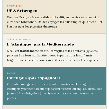
FORMALITÉS
UE & Schengen
Pour les Français, la
carte d'identité suffit
, aucun visa, et le roaming
européen fonctionne. Un des voyages les plus simples qui soient — et
l'un des
pays les plus sûrs du monde
.
OCÉAN · PRUDENCE
L'Atlantique, pas la Méditerranée
L'eau est
fraîche
même en été, les vagues et les courants (
agueiros
)
peuvent être forts sur la côte ouest. Superbe pour le surf, mais
baignez-vous dans les zones surveillées et respectez les drapeaux.
LANGUE
Portugais (pas espagnol !)
On parle
portugais
— ne le confondez jamais avec l'espagnol, les
Portugais y tiennent. Beaucoup parlent français ou anglais, surtout les
jeunes. Un « obrigado » (merci) et un sourire ouvrent toutes les
portes.