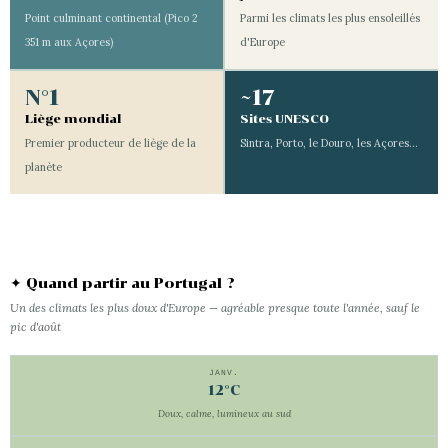
Point culminant continental (Pico 2
Parmi les climats les plus ensoleillés
351 m aux Açores)
d'Europe
N°1
~17
Liège mondial
Sites UNESCO
Premier producteur de liège de la
Sintra, Porto, le Douro, les Açores…
planète
✦ Quand partir au Portugal ?
Un des climats les plus doux d'Europe — agréable presque toute l'année, sauf le
pic d'août
JANV.
12°C
Doux, calme, lumineux au sud