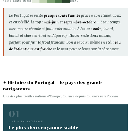
MOINS BONNE MÉTÉO
IDÉAL
Le Portugal se visite
presque toute l'année
grâce à son climat doux
et ensoleillé. Le top :
mai-juin
et
septembre-octobre
— beau temps,
mer encore chaude et foule raisonnable. À éviter :
août
, chaud,
bondé et cher (surtout en Algarve). L'hiver reste doux au sud,
parfait pour fuir le froid français. Bon à savoir : même en été, l'
eau
de l'Atlantique est fraîche
et le vent peut se lever sur la côte ouest.
✦ Histoire du Portugal — le pays des grands
navigateurs
Une des plus vieilles nations d'Europe, tournée depuis toujours vers l'océan
01
1143 — LA NAISSANCE
Le plus vieux royaume stable