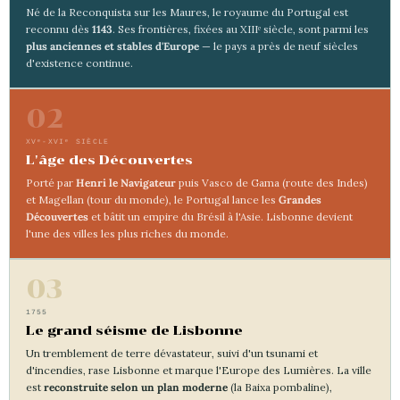
Né de la Reconquista sur les Maures, le royaume du Portugal est
reconnu dès
1143
. Ses frontières, fixées au XIIIᵉ siècle, sont parmi les
plus anciennes et stables d'Europe
— le pays a près de neuf siècles
d'existence continue.
02
XVᵉ-XVIᵉ SIÈCLE
L'âge des Découvertes
Porté par
Henri le Navigateur
puis Vasco de Gama (route des Indes)
et Magellan (tour du monde), le Portugal lance les
Grandes
Découvertes
et bâtit un empire du Brésil à l'Asie. Lisbonne devient
l'une des villes les plus riches du monde.
03
1755
Le grand séisme de Lisbonne
Un tremblement de terre dévastateur, suivi d'un tsunami et
d'incendies, rase Lisbonne et marque l'Europe des Lumières. La ville
est
reconstruite selon un plan moderne
(la Baixa pombaline),