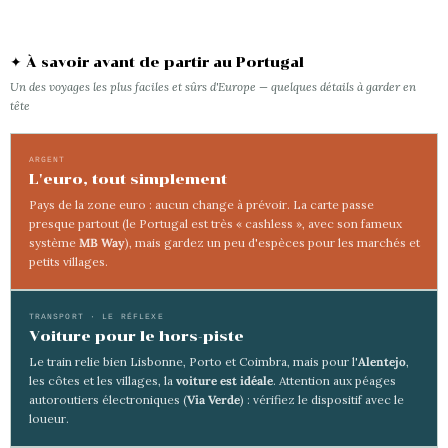
✦ À savoir avant de partir au Portugal
Un des voyages les plus faciles et sûrs d'Europe — quelques détails à garder en
tête
ARGENT
L'euro, tout simplement
Pays de la zone euro : aucun change à prévoir. La carte passe
presque partout (le Portugal est très « cashless », avec son fameux
système
MB Way
), mais gardez un peu d'espèces pour les marchés et
petits villages.
TRANSPORT · LE RÉFLEXE
Voiture pour le hors-piste
Le train relie bien Lisbonne, Porto et Coimbra, mais pour l'
Alentejo
,
les côtes et les villages, la
voiture est idéale
. Attention aux péages
autoroutiers électroniques (
Via Verde
) : vérifiez le dispositif avec le
loueur.