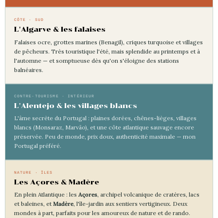
CÔTE · SUD
L'Algarve & les falaises
Falaises ocre, grottes marines (Benagil), criques turquoise et villages
de pêcheurs. Très touristique l'été, mais splendide au printemps et à
l'automne — et somptueuse dès qu'on s'éloigne des stations
balnéaires.
CONTRE-TOURISME · INTÉRIEUR
L'Alentejo & les villages blancs
L'âme secrète du Portugal : plaines dorées, chênes-lièges, villages
blancs (Monsaraz, Marvão), et une côte atlantique sauvage encore
préservée. Peu de monde, prix doux, authenticité maximale — mon
Portugal préféré.
NATURE · ÎLES
Les Açores & Madère
En plein Atlantique : les
Açores
, archipel volcanique de cratères, lacs
et baleines, et
Madère
, l'île-jardin aux sentiers vertigineux. Deux
mondes à part, parfaits pour les amoureux de nature et de rando.