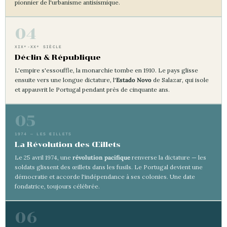
pionnier de l'urbanisme antisismique.
04
XIXᵉ-XXᵉ SIÈCLE
Déclin & République
L'empire s'essouffle, la monarchie tombe en 1910. Le pays glisse
ensuite vers une longue dictature, l'
Estado Novo
de Salazar, qui isole
et appauvrit le Portugal pendant près de cinquante ans.
05
1974 — LES ŒILLETS
La Révolution des Œillets
Le 25 avril 1974, une
révolution pacifique
renverse la dictature — les
soldats glissent des œillets dans les fusils. Le Portugal devient une
démocratie et accorde l'indépendance à ses colonies. Une date
fondatrice, toujours célébrée.
06