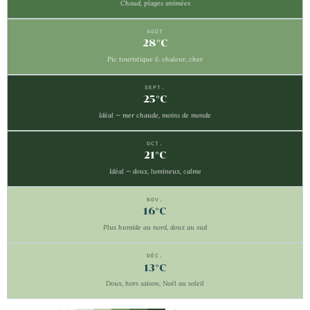
Chaud, plages animées
AOÛT
28°C
Pic touristique & chaleur, cher
SEPT.
25°C
Idéal — mer chaude, moins de monde
OCT.
21°C
Idéal — doux, lumineux, calme
NOV.
16°C
Plus humide au nord, doux au sud
DÉC.
13°C
Doux, hors saison, Noël au soleil