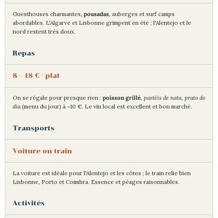
Guesthouses charmantes,
pousadas
, auberges et surf camps
abordables. L'Algarve et Lisbonne grimpent en été ; l'Alentejo et le
nord restent très doux.
Repas
8 – 18 € / plat
On se régale pour presque rien :
poisson grillé
,
pastéis de nata
,
prato do
dia
(menu du jour) à ~10 €. Le vin local est excellent et bon marché.
Transports
Voiture ou train
La voiture est idéale pour l'Alentejo et les côtes ; le train relie bien
Lisbonne, Porto et Coimbra. Essence et péages raisonnables.
Activités