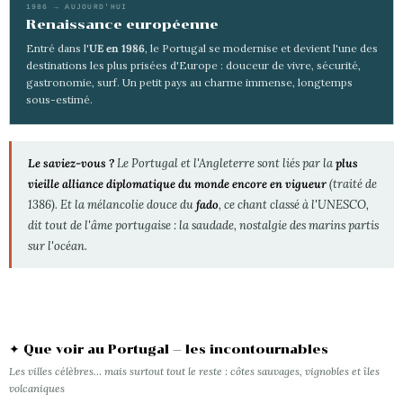
1986 → AUJOURD'HUI
Renaissance européenne
Entré dans l'
UE en 1986
, le Portugal se modernise et devient l'une des
destinations les plus prisées d'Europe : douceur de vivre, sécurité,
gastronomie, surf. Un petit pays au charme immense, longtemps
sous-estimé.
Le saviez-vous ?
Le Portugal et l'Angleterre sont liés par la
plus
vieille alliance diplomatique du monde encore en vigueur
(traité de
1386). Et la mélancolie douce du
fado
, ce chant classé à l'UNESCO,
dit tout de l'âme portugaise : la
saudade
, nostalgie des marins partis
sur l'océan.
✦ Que voir au Portugal — les incontournables
Les villes célèbres… mais surtout tout le reste : côtes sauvages, vignobles et îles
volcaniques