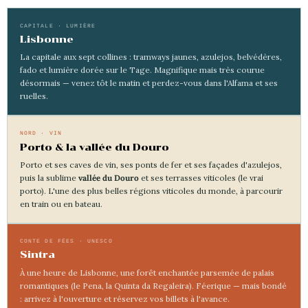
CAPITALE · LUMIÈRE
Lisbonne
La capitale aux sept collines : tramways jaunes, azulejos, belvédères,
fado et lumière dorée sur le Tage. Magnifique mais très courue
désormais — venez tôt le matin et perdez-vous dans l'Alfama et ses
ruelles.
NORD · VIN
Porto & la vallée du Douro
Porto et ses caves de vin, ses ponts de fer et ses façades d'azulejos,
puis la sublime
vallée du Douro
et ses terrasses viticoles (le vrai
porto). L'une des plus belles régions viticoles du monde, à parcourir
en train ou en bateau.
CONTE DE FÉES · UNESCO
Sintra
À une heure de Lisbonne, une forêt enchantée parsemée de palais
romantiques (le Pena, la Quinta da Regaleira). Féerique — mais bondé
: arrivez à l'ouverture et réservez vos billets à l'avance.