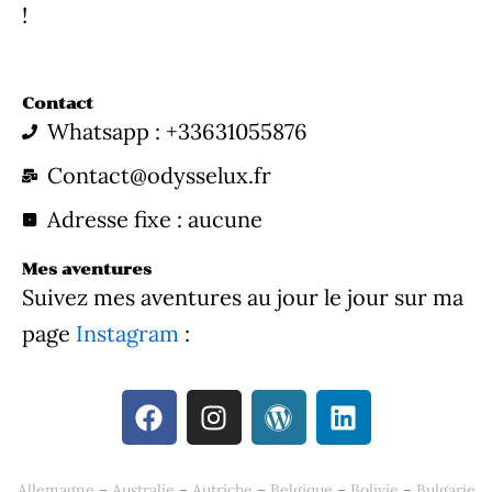
!
Contact
Whatsapp : +33631055876
Contact@odysselux.fr
Adresse fixe : aucune
Mes aventures
Suivez mes aventures au jour le jour sur ma
page
Instagram
:
F
I
W
L
a
n
o
i
c
s
r
n
e
t
d
k
Allemagne
–
Australie
–
Autriche
–
Belgique
–
Bolivie
–
Bulgarie