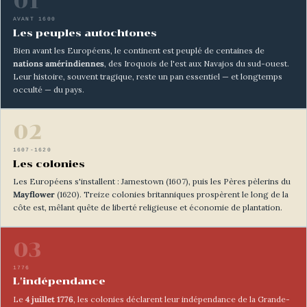
01
AVANT 1600
Les peuples autochtones
Bien avant les Européens, le continent est peuplé de centaines de
nations amérindiennes
, des Iroquois de l'est aux Navajos du sud-ouest.
Leur histoire, souvent tragique, reste un pan essentiel — et longtemps
occulté — du pays.
02
1607-1620
Les colonies
Les Européens s'installent : Jamestown (1607), puis les Pères pèlerins du
Mayflower
(1620). Treize colonies britanniques prospèrent le long de la
côte est, mêlant quête de liberté religieuse et économie de plantation.
03
1776
L'indépendance
Le
4 juillet 1776
, les colonies déclarent leur indépendance de la Grande-