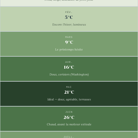
FÉV.
5°C
Encore l'hiver, lumineux
MARS
9°C
Le printemps hésite
AVR.
16°C
Doux, cerisiers (Washington)
MAI
21°C
Idéal — doux, agréable, terrasses
JUIN
26°C
Chaud, avant la moiteur estivale
JUILL.