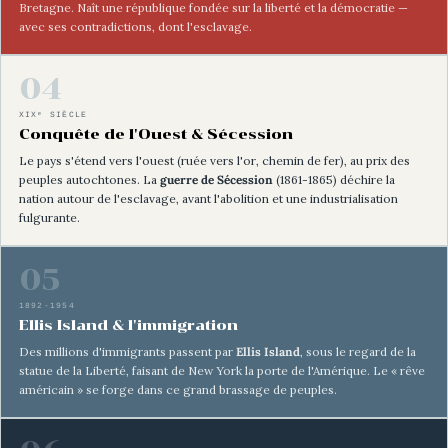
Bretagne. Naît une république fondée sur la liberté et la démocratie —
avec ses contradictions, dont l'esclavage.
04
XIXᵉ SIÈCLE
Conquête de l'Ouest & Sécession
Le pays s'étend vers l'ouest (ruée vers l'or, chemin de fer), au prix des
peuples autochtones. La
guerre de Sécession
(1861-1865) déchire la
nation autour de l'esclavage, avant l'abolition et une industrialisation
fulgurante.
05
1892-1954
Ellis Island & l'immigration
Des millions d'immigrants passent par
Ellis Island
, sous le regard de la
statue de la Liberté, faisant de New York la porte de l'Amérique. Le « rêve
américain » se forge dans ce grand brassage de peuples.