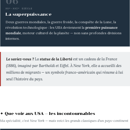
06
XXᵉ-XXIᵉ SIÈCLE
La superpuissance
Deux guerres mondiales, la guerre froide, la conquête de la Lune, la
révolution technologique : les USA deviennent la
première puissance
mondiale
, moteur culturel de la planète — non sans profondes divisions
internes.
Le saviez-vous ?
La
statue de la Liberté
est un cadeau de la France
(1886), imaginé par Bartholdi et Eiffel. À New York, elle a accueilli des
millions de migrants — un symbole franco-américain qui résume à lui
seul l'histoire du pays.
✦ Que voir aux USA — les incontournables
Ma spécialité, c'est New York — mais voici les grands classiques d'un pays-continent