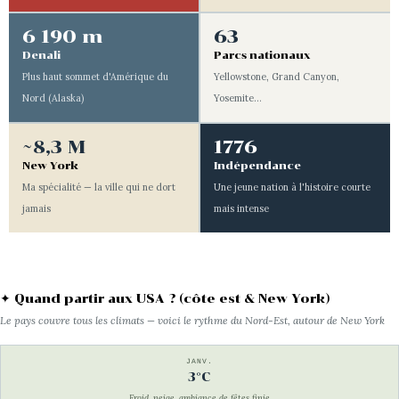
6 190 m
63
Denali
Parcs nationaux
Plus haut sommet d'Amérique du
Yellowstone, Grand Canyon,
Nord (Alaska)
Yosemite…
~8,3 M
1776
New York
Indépendance
Ma spécialité — la ville qui ne dort
Une jeune nation à l'histoire courte
jamais
mais intense
✦ Quand partir aux USA ? (côte est & New York)
Le pays couvre tous les climats — voici le rythme du Nord-Est, autour de New York
JANV.
3°C
Froid, neige, ambiance de fêtes finie