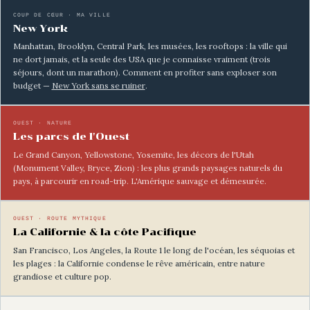
COUP DE CŒUR · MA VILLE
New York
Manhattan, Brooklyn, Central Park, les musées, les rooftops : la ville qui
ne dort jamais, et la seule des USA que je connaisse vraiment (trois
séjours, dont un marathon). Comment en profiter sans exploser son
budget —
New York sans se ruiner
.
OUEST · NATURE
Les parcs de l'Ouest
Le Grand Canyon, Yellowstone, Yosemite, les décors de l'Utah
(Monument Valley, Bryce, Zion) : les plus grands paysages naturels du
pays, à parcourir en road-trip. L'Amérique sauvage et démesurée.
OUEST · ROUTE MYTHIQUE
La Californie & la côte Pacifique
San Francisco, Los Angeles, la Route 1 le long de l'océan, les séquoias et
les plages : la Californie condense le rêve américain, entre nature
grandiose et culture pop.