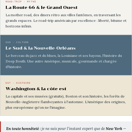
ROAD-TRIP · MYTHE
La Route 66 & le Grand Ouest
La mother road, des diners rétro aux villes fantômes, en traversant les
grands espaces. Le road-trip américain par excellence : liberté, bitume et
horizons infinis.
SUD · CULTURE
Le Sud & la Nouvelle-Orléans
Le berceau du jazz et du blues, la Louisiane et ses bayous, l'histoire du
Deep South. Une autre Amérique, musicale, gourmande et chargée
d'histoire.
EST · HISTOIRE
Washington & la côte est
La capitale et ses musées (gratuits), Boston et son histoire, les forêts de
Nouvelle-Angleterre flamboyantes à l'automne. L'Amérique des origines,
plus européenne qu'on ne l'imagine.
En toute honnêteté :
je ne suis pour l'instant expert que de
New York
—