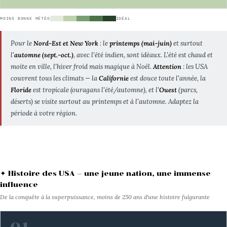
MOINS BONNE MÉTÉO
IDÉAL
Pour le
Nord-Est et New York
: le
printemps (mai-juin)
et surtout
l'
automne (sept.-oct.)
, avec l'été indien, sont idéaux. L'été est chaud et
moite en ville, l'hiver froid mais magique à Noël.
Attention
: les USA
couvrent tous les climats — la
Californie
est douce toute l'année, la
Floride
est tropicale (ouragans l'été/automne), et l'
Ouest
(parcs,
déserts) se visite surtout au printemps et à l'automne. Adaptez la
période à votre région.
✦ Histoire des USA — une jeune nation, une immense
influence
De la conquête à la superpuissance, moins de 250 ans d'une histoire fulgurante