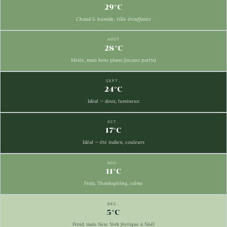
29°C
Chaud & humide, ville étouffante
AOÛT
28°C
Moite, mais bons plans (locaux partis)
SEPT.
24°C
Idéal — doux, lumineux
OCT.
17°C
Idéal — été indien, couleurs
NOV.
11°C
Frais, Thanksgiving, calme
DÉC.
5°C
Froid, mais New York féerique à Noël