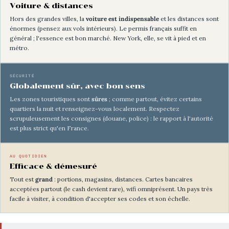
Voiture & distances
Hors des grandes villes, la
voiture est indispensable
et les distances sont
énormes (pensez aux vols intérieurs). Le permis français suffit en
général ; l'essence est bon marché. New York, elle, se vit à pied et en
métro.
SÉCURITÉ
Globalement sûr, avec bon sens
Les zones touristiques sont
sûres
; comme partout, évitez certains
quartiers la nuit et renseignez-vous localement. Respectez
scrupuleusement les consignes (douane, police) : le rapport à l'autorité
est plus strict qu'en France.
AU QUOTIDIEN
Efficace & démesuré
Tout est
grand
: portions, magasins, distances. Cartes bancaires
acceptées partout (le cash devient rare), wifi omniprésent. Un pays très
facile à visiter, à condition d'accepter ses codes et son échelle.