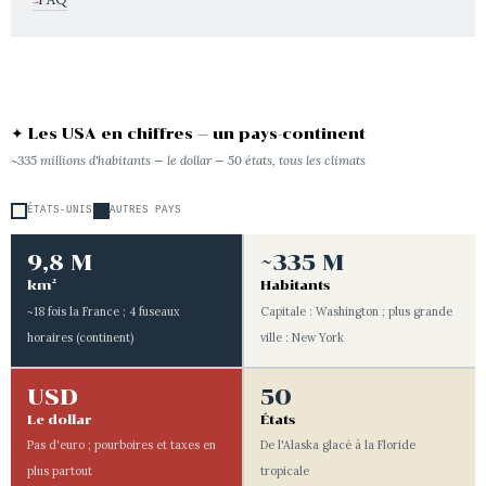
✦ Les USA en chiffres — un pays-continent
~335 millions d'habitants — le dollar — 50 états, tous les climats
ÉTATS-UNIS
AUTRES PAYS
9,8 M
~335 M
km²
Habitants
~18 fois la France ; 4 fuseaux
Capitale : Washington ; plus grande
horaires (continent)
ville : New York
USD
50
Le dollar
États
Pas d'euro ; pourboires et taxes en
De l'Alaska glacé à la Floride
plus partout
tropicale