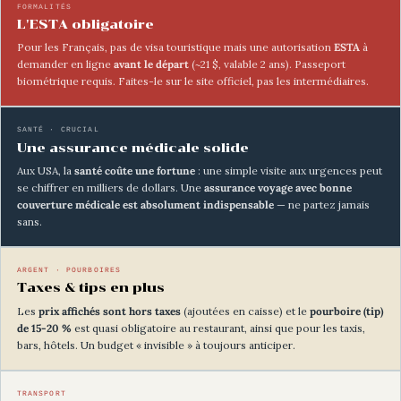
FORMALITÉS
L'ESTA obligatoire
Pour les Français, pas de visa touristique mais une autorisation
ESTA
à
demander en ligne
avant le départ
(~21 $, valable 2 ans). Passeport
biométrique requis. Faites-le sur le site officiel, pas les intermédiaires.
SANTÉ · CRUCIAL
Une assurance médicale solide
Aux USA, la
santé coûte une fortune
: une simple visite aux urgences peut
se chiffrer en milliers de dollars. Une
assurance voyage avec bonne
couverture médicale est absolument indispensable
— ne partez jamais
sans.
ARGENT · POURBOIRES
Taxes & tips en plus
Les
prix affichés sont hors taxes
(ajoutées en caisse) et le
pourboire (tip)
de 15-20 %
est quasi obligatoire au restaurant, ainsi que pour les taxis,
bars, hôtels. Un budget « invisible » à toujours anticiper.
TRANSPORT