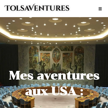
Aller
TolsaVentures
Men
au
contenu
Mes aventures
aux USA :