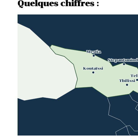
Quelques chiffres :
Mestia
Stepantsmin
Koutaïssi
Tel
Tbilissi