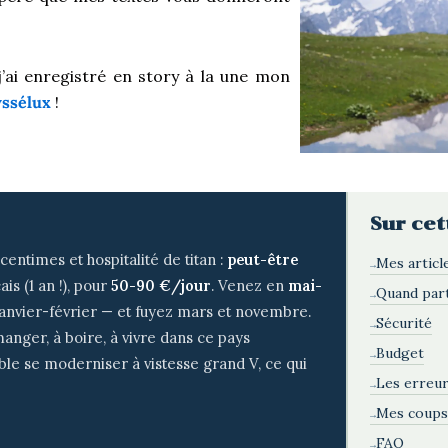
 j’ai enregistré en story à la une mon
ssélux
!
Sur cet
centimes et hospitalité de titan :
peut-être
Mes articl
ais (1 an !), pour
50-90 €/jour
. Venez en
mai-
Quand part
janvier-février — et fuyez mars et novembre.
Sécurité
manger, à boire, à vivre dans ce pays
Budget
ble se moderniser à vistesse grand V, ce qui
Les erreur
Mes coups
FAQ