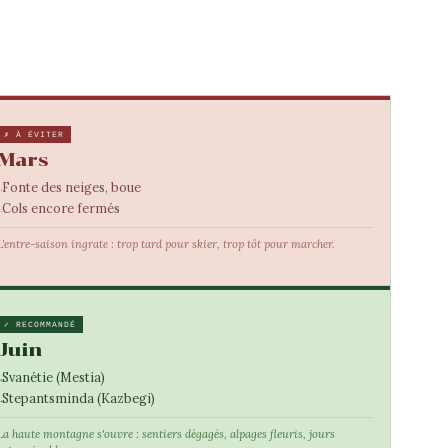
✗ À ÉVITER
Mars
Fonte des neiges, boue
Cols encore fermés
L'entre-saison ingrate : trop tard pour skier, trop tôt pour marcher.
✓ RECOMMANDÉ
Juin
Svanétie (Mestia)
Stepantsminda (Kazbegi)
La haute montagne s'ouvre : sentiers dégagés, alpages fleuris, jours