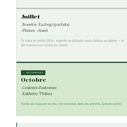
Juillet
Svanétie, Kazbegi (parfaits)
Plaines : chaud
J'y étais en juillet 2024 : superbe en altitude, mais chaleur en plaine — et
des travaux sur toutes les routes.
✓ RECOMMANDÉ
Octobre
Couleurs d'automne
Kakhétie, Tbilissi
Forêts du Caucase en feu, vin nouveau dans les qvevris, lumière dorée.