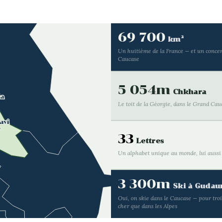
69 700
km²
Un huitième de la France — et un conce
Caucase
5 054m
Chkhara
da
Le toit de la Géorgie, dans le Grand Cau
avi
33
Lettres
Un alphabet unique au monde, lui auss
3 300m
Ski à Gudau
Oui, on skie dans le Caucase — pour troi
cher que dans les Alpes