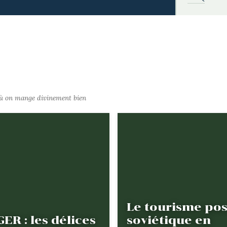
où on mange divinement bien
Le tourisme pos
ER : les délices
soviétique en