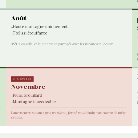
Août
Haute montagne uniquement
Tbilissi étouffante
35°C+ en ville, et la montagne partagée avec les vacanciers locaux.
✗ À ÉVITER
Novembre
Pluie, brouillard
Montagne inaccessible
L'autre entre-saison : gris en plaine, fermé en altitude, pas encore de neige
skiable.