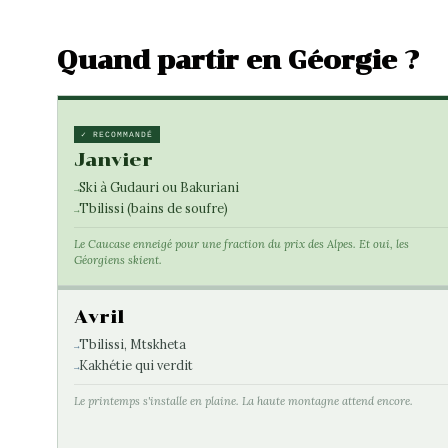
Quand partir en Géorgie ?
✓ RECOMMANDÉ
Janvier
Ski à Gudauri ou Bakuriani
Tbilissi (bains de soufre)
Le Caucase enneigé pour une fraction du prix des Alpes. Et oui, les
Géorgiens skient.
Avril
Tbilissi, Mtskheta
Kakhétie qui verdit
Le printemps s'installe en plaine. La haute montagne attend encore.