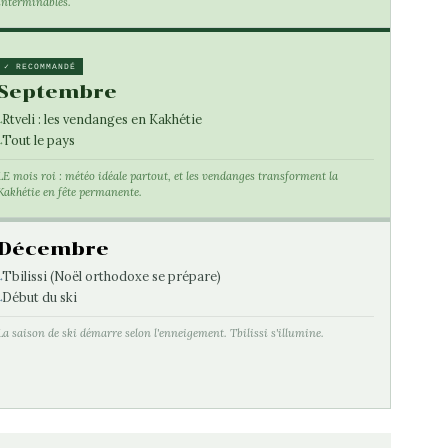
interminables.
✓ RECOMMANDÉ
Septembre
Rtveli : les vendanges en Kakhétie
Tout le pays
LE mois roi : météo idéale partout, et les vendanges transforment la
Kakhétie en fête permanente.
Décembre
Tbilissi (Noël orthodoxe se prépare)
Début du ski
La saison de ski démarre selon l'enneigement. Tbilissi s'illumine.