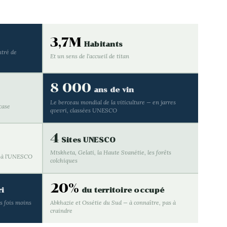
3,7M
Habitants
ntré de
Et un sens de l'accueil de titan
8 000
ans de vin
Le berceau mondial de la viticulture — en jarres
case
qvevri, classées UNESCO
4
Sites UNESCO
Mtskheta, Gelati, la Haute Svanétie, les forêts
i à l'UNESCO
colchiques
20%
ri
du territoire occupé
s fois moins
Abkhazie et Ossétie du Sud — à connaître, pas à
craindre