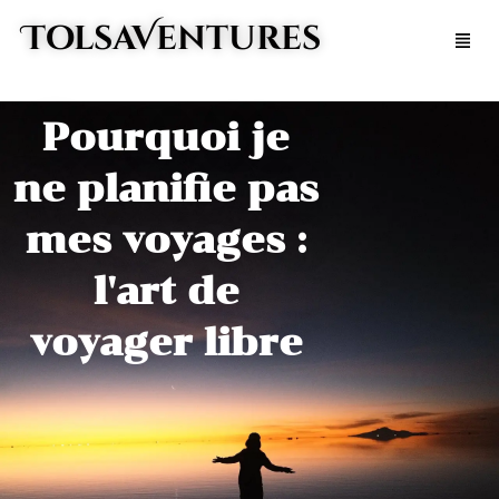
Aller
TolsaVentures
Men
au
contenu
Pourquoi je
ne planifie pas
mes voyages :
l'art de
voyager libre