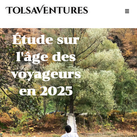
Aller
TolsaVentures
Men
au
contenu
Étude sur
l'âge des
voyageurs
en 2025