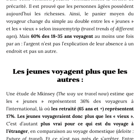
précarité. Il est prouvé que les personnes âgées possèdent
aujourd’hui les richesses. Ainsi, le panier moyen du
voyageur change du simple au double entre les « jeunes »
et les « vieux » selon insuremytrip (
travel trends of different
ages
). Mais
60% des 18-35 ans voyagent
au moins une fois
par an : l’argent n’est pas l’explication de leur absence à un
endroit et pas un autre.
Les jeunes voyagent plus que les
autres :
Une étude de Mkinsey (
The way we travel now
) estime que
les « jeunes » représentent 36% des voyageurs à
l’international, là où
les retraité (65 ans et +) représentent
17%.
Les jeunes voyageraient donc plus que les « vieux ».
C’est d’autant
plus vrai pour ce qui est du voyage à
l’étranger
, en comparaison au voyage domestique (
deloite :
Future of travel
). Et ce n’est pas près de s’arrêter. Entre