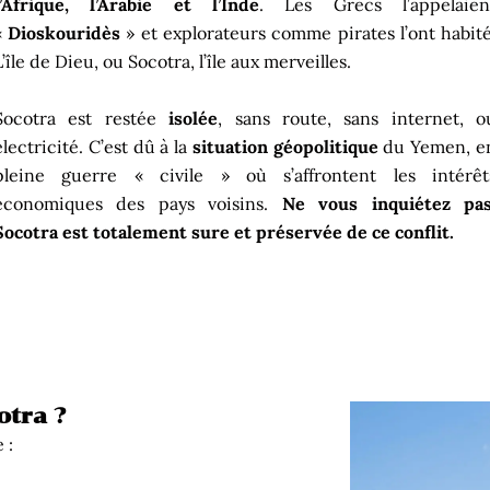
l’Afrique, l’Arabie et l’Inde
. Les Grecs l’appelaien
«
Dioskouridès
» et explorateurs comme pirates l’ont habité
L’île de Dieu, ou Socotra, l’île aux merveilles.
Socotra est restée
isolée
, sans route, sans internet, o
électricité. C’est dû à la
situation géopolitique
du Yemen, e
pleine guerre « civile » où s’affrontent les intérêt
économiques des pays voisins.
Ne vous inquiétez pas
Socotra est totalement sure et préservée de ce conflit.
otra ?
e :