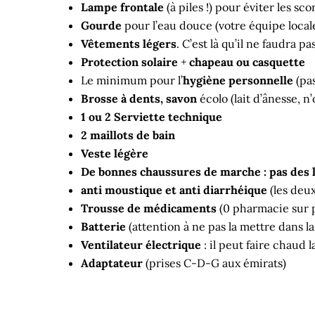
Lampe frontale
(à piles !) pour éviter les sc
Gourde
pour l’eau douce (votre équipe locale
V
êtements légers
. C’est là qu’il ne faudra p
Protection solaire
+
chapeau ou casquette
Le minimum pour l’
hygiène personnelle
(pas
Brosse à dents, savon
écolo (lait d’ânesse, n’
1 ou 2 Serviette technique
2 maillots de bain
Veste légère
De bonnes chaussures de marche : pas des lo
anti moustique et anti diarrhéique
(les deux
Trousse de médicaments
(0 pharmacie sur pl
Batterie
(attention à ne pas la mettre dans la
Ventilateur électrique
: il peut faire chaud l
Adaptateur
(prises C-D-G aux émirats)