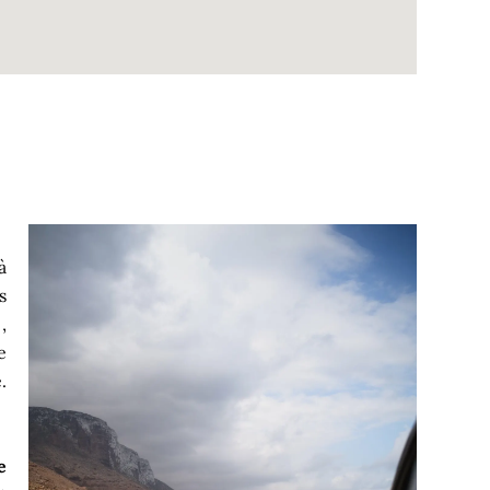
à
s
,
e
.
e