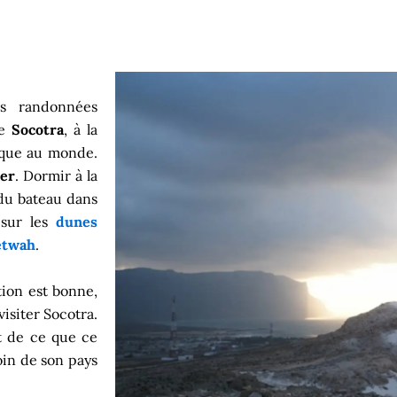
es randonnées
de
Socotra
, à la
ique au monde.
er
. Dormir à la
 du bateau dans
 sur les
dunes
etwah
.
tion est bonne,
isiter Socotra.
t de ce que ce
oin de son pays