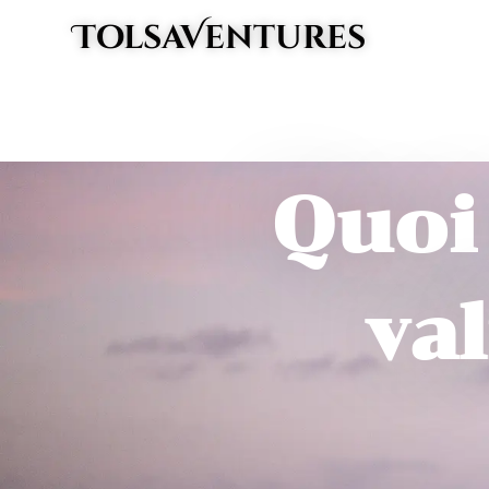
Aller
TolsaVentures
au
contenu
Quoi
val