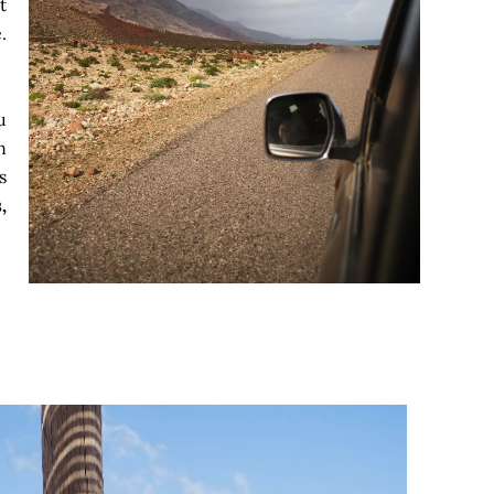
t
.
u
n
s
,