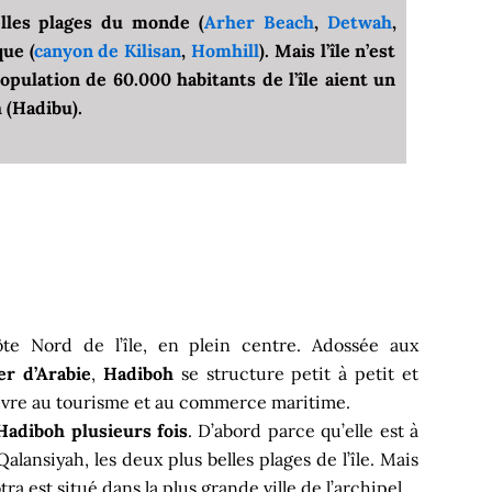
lles plages du monde (
Arher Beach
,
Detwah
,
que (
canyon de Kilisan
,
Homhill
). Mais l’île n’est
opulation de 60.000 habitants de l’île aient un
h (Hadibu).
ôte Nord de l’île, en plein centre. Adossée aux
r d’Arabie
,
Hadiboh
se structure petit à petit et
vre au tourisme et au commerce maritime.
Hadiboh plusieurs fois
. D’abord parce qu’elle est à
ansiyah, les deux plus belles plages de l’île. Mais
ra est situé dans la plus grande ville de l’archipel.