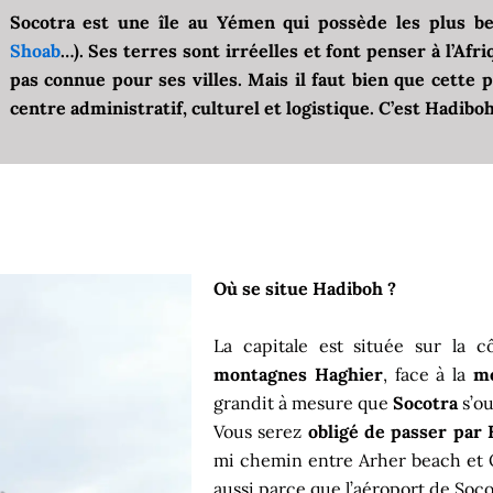
Socotra est une île au Yémen qui possède les plus be
Shoab
…). Ses terres sont irréelles et font penser à l’Afri
pas connue pour ses villes. Mais il faut bien que cette p
centre administratif, culturel et logistique. C’est Hadibo
Où se situe Hadiboh ?
La capitale est située sur la c
montagnes
Haghier
, face à la
me
grandit à mesure que
Socotra
s’ou
Vous serez
obligé de passer par 
mi chemin entre Arher beach et Qal
aussi parce que l’aéroport de Socot