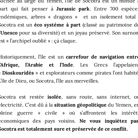
Nichée au large du Yémen, l’île de Socotra est un monde 
part qui fait penser à
Jurassic park
. Entre 700 espèce
endémiques, arbres « dragons » et un isolement total 
Socotra est un
éco système à part
(classé au patrimoine d
’
Unesco
pour sa diversité) et un joyau préservé. Son surno
est « l’archipel oublié » : çà claque.
Historiquement, l’île est un
carrefour de navigation entr
l’Afrique, l’Arabie et l’Inde
. Les Grecs l’appelaien
«
Dioskouridès
» et explorateurs comme pirates l’ont habité
L’île de Dieu, ou Socotra, l’île aux merveilles.
Socotra est restée
isolée
, sans route, sans internet, o
électricité. C’est dû à la
situation géopolitique
du Yemen, e
pleine guerre « civile » où s’affrontent les intérêt
économiques des pays voisins.
Ne vous inquiétez pas
Socotra est totalement sure et préservée de ce conflit.