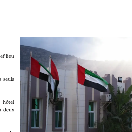
ef lieu
s seuls
 hôtel
à deux