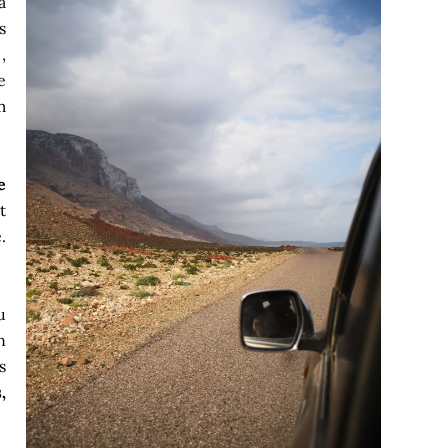
à
s
,
e
m
e
t
.
u
n
s
,