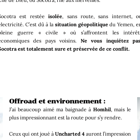
L’île de Dieu, ou Socotra, l’île aux merveilles.
Socotra est restée
isolée
, sans route, sans internet, o
électricité. C’est dû à la
situation géopolitique
du Yemen, e
pleine guerre « civile » où s’affrontent les intérêt
économiques des pays voisins.
Ne vous inquiétez pas
Socotra est totalement sure et préservée de ce conflit.
Offroad et environnement :
J’ai beaucoup aimé ma baignade à
Homhil
, mais le
plus impressionnant est la route pour s’y rendre.
Ceux qui ont joué à
Uncharted 4
auront l’impression