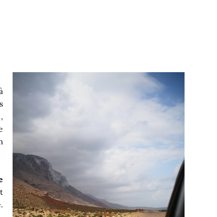
à
s
,
e
m
e
t
.