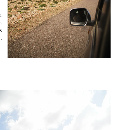
u
n
s
,