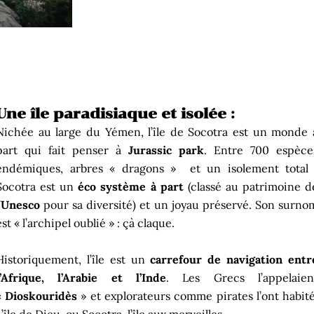
Une île paradisiaque et isolée :
Nichée au large du Yémen, l’île de Socotra est un monde 
part qui fait penser à
Jurassic park
. Entre 700 espèce
endémiques, arbres « dragons » et un isolement total 
Socotra est un
éco système à part
(classé au patrimoine d
’
Unesco
pour sa diversité) et un joyau préservé. Son surno
est « l’archipel oublié » : çà claque.
Historiquement, l’île est un
carrefour de navigation entr
l’Afrique, l’Arabie et l’Inde
. Les Grecs l’appelaien
«
Dioskouridès
» et explorateurs comme pirates l’ont habité