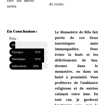
être les mieux
de route.
notés.
En Conclusion :
Le Monastère de Rila fait
partie de ces lieux
Prix :
touristiques mais
Prix du voyage
15%
immanquables. Pour
Paysages
90%
éviter la foule et les
Touristique
90%
déferlements de bus,
dormez dans le
Authenticité
85%
monastère, ou dans un
hotel à proximité. Vous
profiterez de l’ambiance
religieuse et de soirées
calmant votre âme. En
tout cas, je garderai