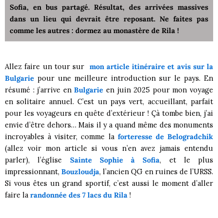
Sofia, en bus partagé. Résultat, des arrivées massives
dans un lieu qui devrait être reposant. Ne faites pas
comme les autres : dormez au monastère de Rila !
Allez faire un tour sur
mon article itinéraire et avis sur la
Bulgarie
pour une meilleure introduction sur le pays. En
résumé : j’arrive en
Bulgarie
en juin 2025 pour mon voyage
en solitaire annuel. C’est un pays vert, accueillant, parfait
pour les voyageurs en quête d’extérieur ! Çà tombe bien, j’ai
envie d’être dehors… Mais il y a quand même des monuments
incroyables à visiter, comme la
forteresse de Belogradchik
(allez voir mon article si vous n’en avez jamais entendu
parler), l’église
Sainte Sophie à Sofia
, et le plus
impressionnant,
Bouzloudja
, l’ancien QG en ruines de l’URSS.
Si vous êtes un grand sportif, c’est aussi le moment d’aller
faire la
randonnée des 7 lacs du Rila
!