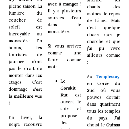
avec à manger
!
pleine saison. La
chants des
Il y a plusieurs
lumière du
moines, le repos
sources d’eau
coucher de
de l’âme… Mais
dans le
soleil est
c’est quelque
monastère.
incroyable au
chose que je
monastère. En
cherche et que
Si vous arrivez
bonus, les
j’ai pu vivre
comme une
touristes de
ailleurs comme
fleur comme
journée n’ont
:
moi :
pas le droit de
monter dans les
Au
Templestay
,
Le
étages. C’est
en Corée du
Gorskit
dommage,
c’est
Sud, où vous
Kut
est
la meilleure vue
pouvez dormir
ouvert le
!
dans quasiment
soir et
tous les temples
propose
En hiver, la
du pays. J’ai
des
neige recouvre
choisi le
Guinsa