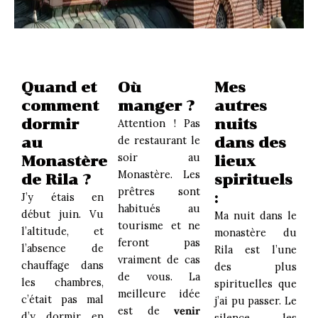
Quand et
Où
Mes
comment
manger ?
autres
dormir
nuits
Attention ! Pas
de restaurant le
au
dans des
soir au
Monastère
lieux
Monastère. Les
de Rila ?
spirituels
prêtres sont
:
J’y étais en
habitués au
début juin. Vu
Ma nuit dans le
tourisme et ne
l’altitude, et
monastère du
feront pas
l’absence de
Rila est l’une
vraiment de cas
chauffage dans
des plus
de vous. La
les chambres,
spirituelles que
meilleure idée
c’était pas mal
j’ai pu passer. Le
est de
venir
d’y dormir en
silence, les