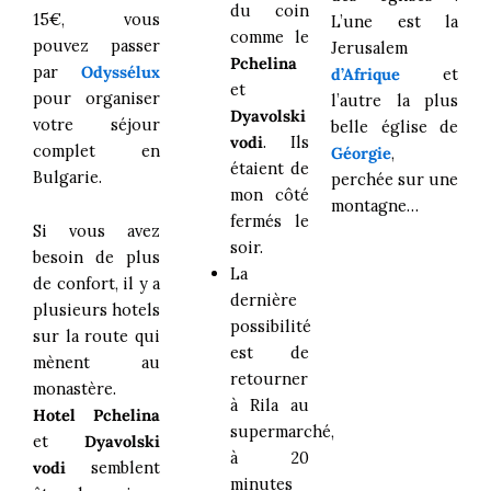
du coin
15€, vous
L’une est la
comme le
pouvez passer
Jerusalem
Pchelina
par
Odyssélux
d’Afrique
et
et
pour organiser
l’autre la plus
Dyavolski
votre séjour
belle église de
vodi
. Ils
complet en
Géorgie
,
étaient de
Bulgarie.
perchée sur une
mon côté
montagne…
fermés le
Si vous avez
soir.
besoin de plus
La
de confort, il y a
dernière
plusieurs hotels
possibilité
sur la route qui
est de
mènent au
retourner
monastère.
à Rila au
Hotel Pchelina
supermarché,
et
Dyavolski
à 20
vodi
semblent
minutes