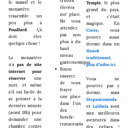
truites
le massif et le
Temple
, le plus
élevées
monastère
grand du pays,
sur place.
ressemble un
et c’était
Ne vous
peu plus à
magique. En
attendez
Poudlard
. Çà
Corée
,
vous
pas non
doit être
pouvez aussi
plus à du
quelque chose !
dormir dans un
haut
Hanok
niveau
Le monastère
traditionnel,
gastronomique.
n’a
pas de site
plus d’infos ici
.
Sinon
internet pour
essayez
réserver
une
Vous ne
de vous
nuit, et même
pourrez pas y
frayer
s’il est facile de
dormir, mais
une place
se pointer à la
Stepantsminda
dans l’un
dernière minute
et
Lalibela
sont
des
(avant 18h) pour
mes meilleures
hotels-
demander une
aventures dans
restaurants
chambre contre
des églises !