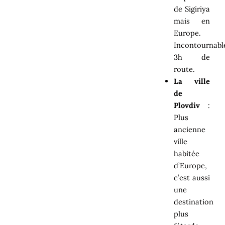
de Sigiriya
mais en
Europe.
Incontournabl
3h de
route.
La ville
de
Plovdiv
:
Plus
ancienne
ville
habitée
d’Europe,
c’est aussi
une
destination
plus