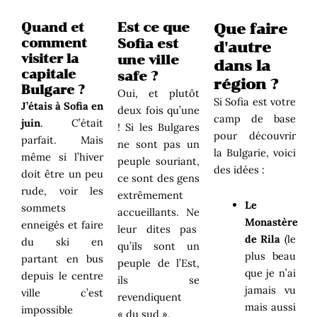
Est ce que
Quand et
Que faire
comment
Sofia est
d'autre
visiter la
une ville
dans la
capitale
safe ?
région ?
Bulgare
?
Oui, et plutôt
Si Sofia est votre
J’étais à Sofia en
deux fois qu’une
camp de base
juin
. C’était
! Si les Bulgares
pour découvrir
parfait. Mais
ne sont pas un
la Bulgarie, voici
même si l’hiver
peuple souriant,
des idées :
doit être un peu
ce sont des gens
rude, voir les
extrêmement
Le
sommets
accueillants. Ne
Monastère
enneigés et faire
leur dites pas
de Rila
(le
du ski en
qu’ils sont un
plus beau
partant en bus
peuple de l’Est,
que je n’ai
depuis le centre
ils se
jamais vu
ville c’est
revendiquent
mais aussi
impossible
« du sud ».