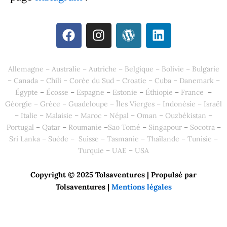
F
I
W
L
a
n
o
i
c
s
r
n
e
t
d
k
Allemagne
–
Australie
–
Autriche
–
Belgique
–
Bolivie
–
Bulgarie
b
a
p
e
–
Canada
–
Chili
–
Corée du Sud
–
Croatie
–
Cuba
–
Danemark
–
o
g
r
d
Égypte
–
Écosse
–
Espagne
–
Estonie
–
Éthiopie
–
France
–
o
r
e
i
Géorgie
–
Grèce
–
Guadeloupe
–
Îles Vierges
–
Indonésie
–
Israël
k
a
s
n
–
Italie
–
Malaisie
–
Maroc
–
Népal
–
Oman
–
Ouzbékistan
–
m
s
Portugal
–
Qatar
–
Roumanie
–
Sao Tomé
–
Singapour
–
Socotra
–
Sri Lanka
–
Suède
–
Suisse
–
Tasmanie
–
Thaïlande
–
Tunisie
–
Turquie
–
UAE
–
USA
Copyright © 2025 Tolsaventures | Propulsé par
Tolsaventures
|
Mentions légales