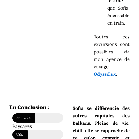
fétarde
que Sofia.
Accessible
en train.
Toutes ces
excursions sont
possibles via
mon agence de
voyage
Odyssélux
.
En Conclusion :
Sofia se différencie des
autres capitales des
Prix du voyage
45%
Balkans. Pleine de vie,
Paysages
chill, elle se rapproche de
30%
Paysages
ce qu’on connait et