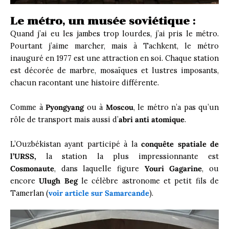
Le métro, un musée soviétique :
Quand j’ai eu les jambes trop lourdes, j’ai pris le métro.
Pourtant j’aime marcher, mais à Tachkent, le métro
inauguré en 1977 est une attraction en soi. Chaque station
est décorée de marbre, mosaïques et lustres imposants,
chacun racontant une histoire différente.
Comme à
Pyongyang
ou à
Moscou
, le métro n’a pas qu’un
rôle de transport mais aussi d’
abri anti atomique
.
L’Ouzbékistan ayant participé à la
conquête spatiale de
l’URSS,
la station la plus impressionnante est
Cosmonaute
, dans laquelle figure
Youri Gagarine
, ou
encore
Ulugh Beg
le célèbre astronome et petit fils de
Tamerlan (
voir article sur Samarcande
).