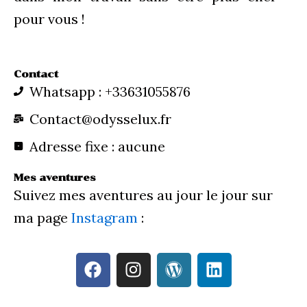
pour vous !
Contact
Whatsapp : +33631055876
Contact@odysselux.fr
Adresse fixe : aucune
Mes aventures
Suivez mes aventures au jour le jour sur
ma page
Instagram
:
F
I
W
L
a
n
o
i
c
s
r
n