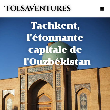
Aller
TolsaVentures
Men
au
contenu
Tachkent,
l'étonnante
capitale de
l'Ouzbékistan