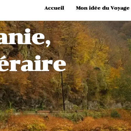
Accueil
Mon idée du Voyage
nie,
néraire