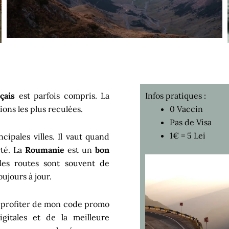
çais
est parfois compris. La
Infos pratiques :
gions les plus reculées.
0 Vaccin
Pas de Visa
1€ = 5 Lei
ncipales villes. Il vaut quand
rté. La
Roumanie
est un
bon
, les routes sont souvent de
oujours à jour.
z profiter de mon code promo
gitales et de la meilleure