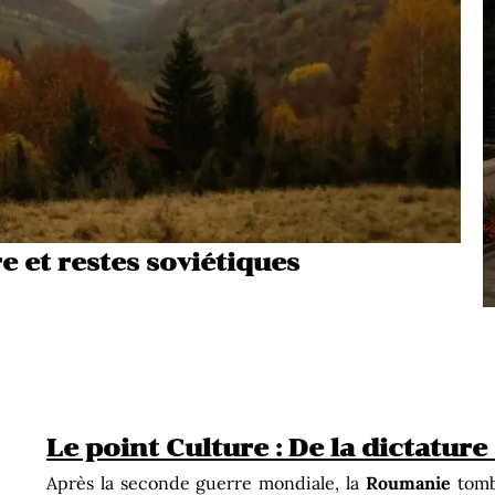
e et restes soviétiques
Le point Culture : De la dictature
Après la seconde guerre mondiale, la
Roumanie
tomb