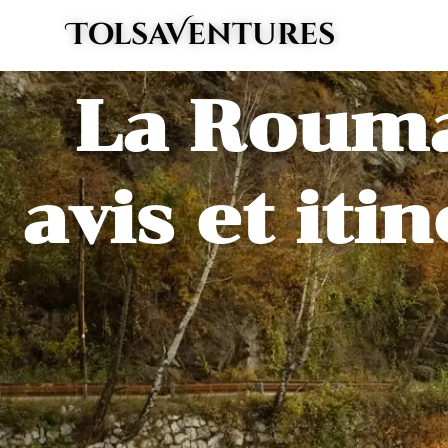
Aller
TolsaVentures
au
contenu
La Rouma
avis et iti