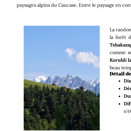
paysages alpins du Caucase. Entre le paysage en con
La randon
la forêt 
Tshakaza
comme su
Koruldi l
beau tem
Détail d
Dis
Dén
Du
Dif
n’é