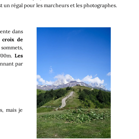
t un régal pour les marcheurs et les photographes.
pente dans
a
croix de
es sommets,
4700m.
Les
onnant par
, mais je