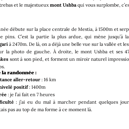
trebas et le majestueux
mont Ushba
qui vous surplombe, c’es
née débute sur la place centrale de Mestia, à 1500m et ser
de pins. C’est la partie la plus ardue, qui mène jusqu’à l
gari
à 2470m. De là, on a déjà une belle vue sur la vallée et l
r la photo de gauche. À droite, le mont Ushba et ses 
akes
sont à son pied, et forment un miroir naturel impressi
ps.
e la randonnée :
tance
aller-retour
: 16 km
ivelé
positif
: 1400m
rée
: je l’ai fait en 7 heures
ficulté
: j’ai eu du mal à marcher pendant quelques jours
tais pas au top de ma forme à ce moment là.