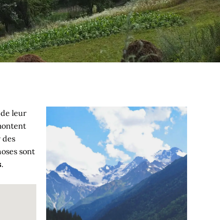
 de leur
 montent
r des
hoses sont
s
.