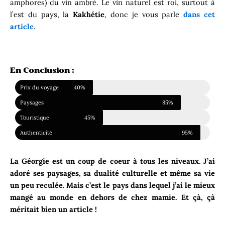
amphores) du vin ambré. Le vin naturel est roi, surtout à
l’est du pays, la
Kakhétie
, donc je vous parle
dans cet
article
.
En Conclusion :
Prix du voyage
40%
Paysages
85%
Touristique
45%
Authenticité
95%
La Géorgie est un coup de coeur à tous les niveaux. J’ai
adoré ses paysages, sa dualité culturelle et même sa vie
un peu reculée. Mais c’est le pays dans lequel j’ai le mieux
mangé au monde en dehors de chez mamie. Et çà, çà
méritait bien un article !