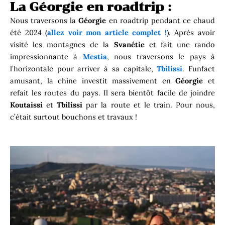
La Géorgie en roadtrip :
Nous traversons la
Géorgie
en roadtrip pendant ce chaud
été 2024 (
allez voir mon article complet !
). Après avoir
visité les montagnes de la
Svanétie
et fait une rando
impressionnante à
Mestia
, nous traversons le pays à
l’horizontale pour arriver à sa capitale,
Tbilissi
. Funfact
amusant, la chine investit massivement en
Géorgie
et
refait les routes du pays. Il sera bientôt facile de joindre
Koutaissi
et
Tbilissi
par la route et le train. Pour nous,
c’était surtout bouchons et travaux !