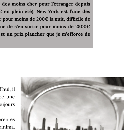
’un des moins cher pour l’étranger depuis
€ en plein été). New York est l’une des
r pour moins de 200€ la nuit, difficile de
onc de s’en sortir pour moins de 2500€
est un prix plancher que je m’efforce de
hui, il
bee une
oujours
rentes
minima,