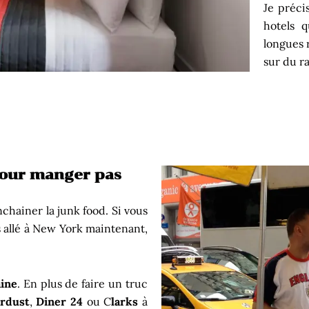
Je précis
hotels q
longues 
sur du ra
pour manger pas
chainer la junk food. Si vous
s allé à New York maintenant,
aine
. En plus de faire un truc
ardust
,
Diner 24
ou C
larks
à