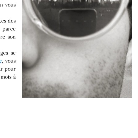
on vous
tes des
 parce
ire son
ages se
e
, vous
ur pour
 mois à