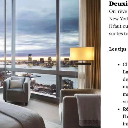
Deuxi
On rêve 
New York
il faut o
sur les t
Les tips 
Ch
Lo
de
ma
mo
vi
Ré
l’
in