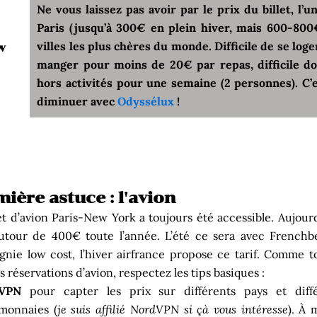
Ne vous laissez pas avoir par le prix du billet, l
Paris (jusqu’à 300€ en plein hiver, mais 600-800
villes les plus chères du monde. Difficile de se loge
w
manger pour moins de 20€ par repas, difficile d
hors activités pour une semaine (2 personnes). C’
diminuer avec
Odyssélux
!
ière astuce : l'avion
let d’avion Paris-New York a toujours été accessible. Aujourd’
utour de 400€ toute l’année. L’été ce sera avec French
nie low cost, l’hiver airfrance propose ce tarif. Comme t
s réservations d’avion, respectez les tips basiques :
VPN
pour capter les prix sur différents pays et diffé
monnaies (
je suis affilié NordVPN si çà vous intéresse
). À 