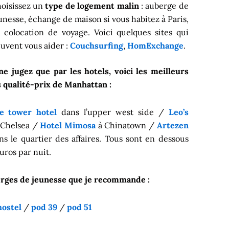
oisissez un
type de logement malin
: auberge de
unesse, échange de maison si vous habitez à Paris,
 colocation de voyage. Voici quelques sites qui
uvent vous aider :
Couchsurfing
,
HomExchange
.
ne jugez que par les hotels, voici les meilleurs
 qualité-prix de Manhattan :
de tower hotel
dans l’upper west side /
Leo’s
 Chelsea /
Hotel Mimosa
à Chinatown /
Artezen
s le quartier des affaires. Tous sont en dessous
uros par nuit.
rges de jeunesse que je recommande :
hostel
/
pod 39
/
pod 51