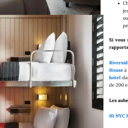
Ch
je
ou
pe
Si vous 
rapports
Riversi
House
à
hotel
dan
de 200 e
Les aube
Hi NYC 