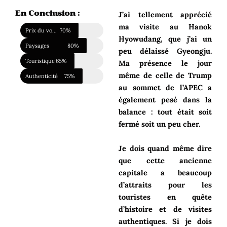
En Conclusion :
J’ai tellement apprécié
ma visite au Hanok
Prix du voyage
70%
Hyowudang, que j’ai un
Paysages
80%
peu délaissé Gyeongju.
Touristique
65%
Ma présence le jour
même de celle de Trump
Authenticité
75%
au sommet de l’APEC a
également pesé dans la
balance : tout était soit
fermé soit un peu cher.
Je dois quand même dire
que cette ancienne
capitale a beaucoup
d’attraits pour les
touristes en quête
d’histoire et de visites
authentiques. Si je dois