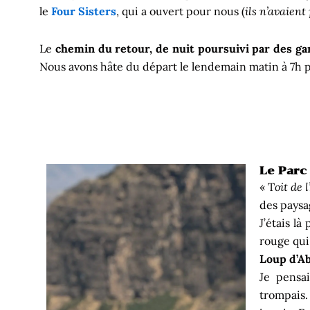
le
Four Sisters
, qui a ouvert pour nous (
ils n’avaient
Le
chemin du retour, de nuit poursuivi par des ga
Nous avons hâte du départ le lendemain matin à 7h p
Le Parc 
« T
oit de l
des paysa
J’étais là
rouge qui
Loup d’Ab
Je pensa
trompais.