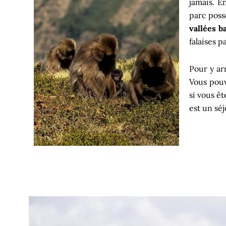
jamais. 
parc poss
vallées b
falaises 
Pour y arr
Vous pouve
si vous ê
est un séj