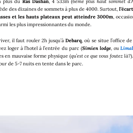
En plus du
Ras Dashan
, 4 533m (
6ème plus haut sommet d’A
ède des dizaines de sommets à plus de 4000. Surtout,
l’écar
asses et les hauts plateaux peut atteindre 3000m
, occasi
parmi les plus impressionnantes du monde.
iver, il faut rouler 2h jusqu’à
Debarq
, où se situe l’office d
z loger à l’hotel à l’entrée du parc (
Simien lodge
, ou
Limal
tes en mauvaise forme physique (
qu’est ce que vous foutez là?
)
our de 5-7 nuits en tente dans le parc.