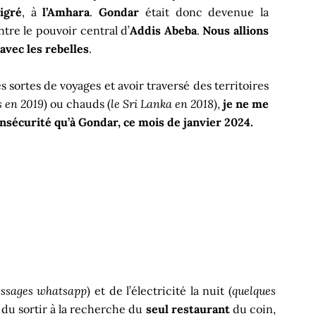
igré
, à
l’Amhara
.
Gondar
était donc devenue la
ntre le pouvoir central d’
Addis Abeba
.
Nous allions
vec les rebelles
.
es sortes de voyages et avoir traversé des territoires
s en 2019
) ou chauds (
le Sri Lanka en 2018
),
je ne me
insécurité qu’à Gondar, ce mois de janvier 2024.
messages whatsapp
) et de l’électricité la nuit (
quelques
s du sortir à la recherche du
seul restaurant
du coin,