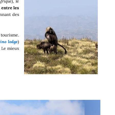
frique
), le
t entre les
onnant des
e tourisme.
ino lodge
)
. Le mieux