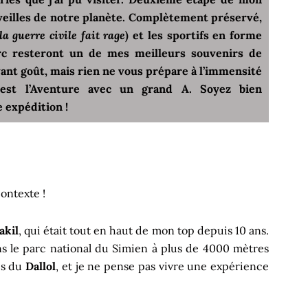
rveilles de notre planète. Complètement préservé,
la guerre civile fait rage
) et les sportifs en forme
rc resteront un de mes meilleurs souvenirs de
ant goût, mais rien ne vous prépare à l’immensité
est l’Aventure avec un grand A. Soyez bien
 expédition !
contexte !
akil
, qui était tout en haut de mon top depuis 10 ans.
ans le parc national du Simien à plus de 4000 mètres
rès du
Dallol
, et je ne pense pas vivre une expérience