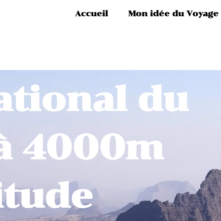
Accueil
Mon idée du Voyage
ational du
 à 4000m
itude