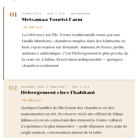
01
FERME-GÎTE · SUR L'ÎLE · RECOMMANDÉ
Metsamaa Tourist Farm
~50–80€/nuit
La référence sur l'île. Ferme traditionnelle tenue par une
famille kihnuloise, chambres simples dans des bâtiments en
bois, repas maison sur demande. Animaux de ferme, jardin,
ambiance authentique. C'est l'hébergement le plus proche de
la vraie vie à Kihnu. Réservation indispensable — quelques
chambres seulement.
02
CHAMBRE CHEZ L'HABITANT · SUR L'ÎLE
Hébergement chez l'habitant
~40–60€/nuit
Quelques familles de l'île louent des chambres ou des
maisonnettes en été. Se réserve via le site officiel de Kihnu
(kihnu.ee) ou en contactant directement le Centre culturel.
L'expérience la plus immersive — petit-déjeuner avec pain de
seigle maison, conversation autour de la table.