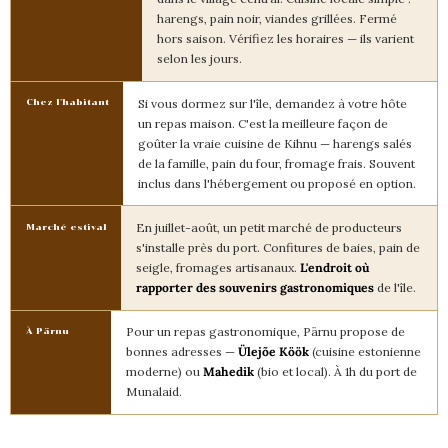
harengs, pain noir, viandes grillées. Fermé
hors saison. Vérifiez les horaires — ils varient
selon les jours.
Si vous dormez sur l'île, demandez à votre hôte
Chez l'habitant
un repas maison. C'est la meilleure façon de
goûter la vraie cuisine de Kihnu — harengs salés
de la famille, pain du four, fromage frais. Souvent
inclus dans l'hébergement ou proposé en option.
En juillet-août, un petit marché de producteurs
Marché estival
s'installe près du port. Confitures de baies, pain de
seigle, fromages artisanaux.
L'endroit où
rapporter des souvenirs gastronomiques
de l'île.
Pour un repas gastronomique, Pärnu propose de
À Pärnu
bonnes adresses —
Ülejõe Köök
(cuisine estonienne
moderne) ou
Mahedik
(bio et local). À 1h du port de
Munalaid.