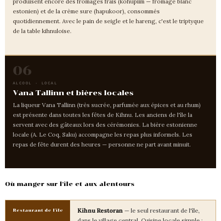
produisent encore des fromages frais (kohupiim — fromage blanc
estonien) et de la crème sure (hapukoor), consommés
quotidiennement. Avec le pain de seigle et le hareng, c'est le triptyque
de la table kihnuloise.
06
ALCOOL · LOCAL
Vana Tallinn et bières locales
La liqueur Vana Tallinn (très sucrée, parfumée aux épices et au rhum)
est présente dans toutes les fêtes de Kihnu. Les anciens de l'île la
servent avec des gâteaux lors des cérémonies. La bière estonienne
locale (A. Le Coq, Saku) accompagne les repas plus informels. Les
repas de fête durent des heures — personne ne part avant minuit.
Où manger sur l'île et aux alentours
Kihnu Restoran
— le seul restaurant de l'île,
Restaurant de l'île
dans le village central. Cuisine locale simple :