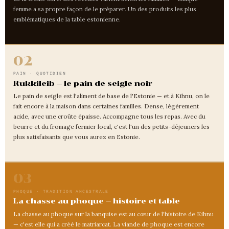
femme a sa propre façon de le préparer. Un des produits les plus
emblématiques de la table estonienne.
02
PAIN · QUOTIDIEN
Rukkileib — le pain de seigle noir
Le pain de seigle est l'aliment de base de l'Estonie — et à Kihnu, on le
fait encore à la maison dans certaines familles. Dense, légèrement
acide, avec une croûte épaisse. Accompagne tous les repas. Avec du
beurre et du fromage fermier local, c'est l'un des petits-déjeuners les
plus satisfaisants que vous aurez en Estonie.
03
PHOQUE · TRADITION ANCESTRALE
La chasse au phoque — histoire et table
La chasse au phoque sur la banquise est au cœur de l'histoire de Kihnu
— c'est elle qui a créé le matriarcat. La viande de phoque est encore