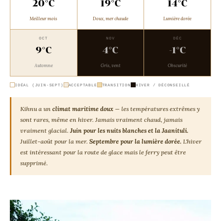
20°C
19°C
14°C
Meilleur mois
Doux, mer chaude
Lumière dorée
OCT
NOV
DÉC
9°C
4°C
-1°C
Automne
Gris, vent
Obscurité
IDÉAL (JUIN-SEPT)
ACCEPTABLE
TRANSITION
HIVER / DÉCONSEILLÉ
Kihnu a un
climat maritime doux
— les températures extrêmes y
sont rares, même en hiver. Jamais vraiment chaud, jamais
vraiment glacial.
Juin pour les nuits blanches et la Jaanituli.
Juillet-août pour la mer.
Septembre pour la lumière dorée.
L'hiver
est intéressant pour la route de glace mais le ferry peut être
supprimé.