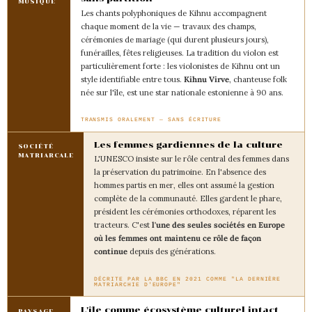
MUSIQUE
Les chants polyphoniques de Kihnu accompagnent
chaque moment de la vie — travaux des champs,
cérémonies de mariage (qui durent plusieurs jours),
funérailles, fêtes religieuses. La tradition du violon est
particulièrement forte : les violonistes de Kihnu ont un
style identifiable entre tous.
Kihnu Virve
, chanteuse folk
née sur l'île, est une star nationale estonienne à 90 ans.
TRANSMIS ORALEMENT — SANS ÉCRITURE
Les femmes gardiennes de la culture
SOCIÉTÉ
MATRIARCALE
L'UNESCO insiste sur le rôle central des femmes dans
la préservation du patrimoine. En l'absence des
hommes partis en mer, elles ont assumé la gestion
complète de la communauté. Elles gardent le phare,
président les cérémonies orthodoxes, réparent les
tracteurs. C'est
l'une des seules sociétés en Europe
où les femmes ont maintenu ce rôle de façon
continue
depuis des générations.
DÉCRITE PAR LA BBC EN 2021 COMME "LA DERNIÈRE
MATRIARCHIE D'EUROPE"
L'île comme écosystème culturel intact
PAYSAGE