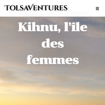
Aller
TolsaVentures
Men
au
contenu
Kihnu, l'île
des
femmes