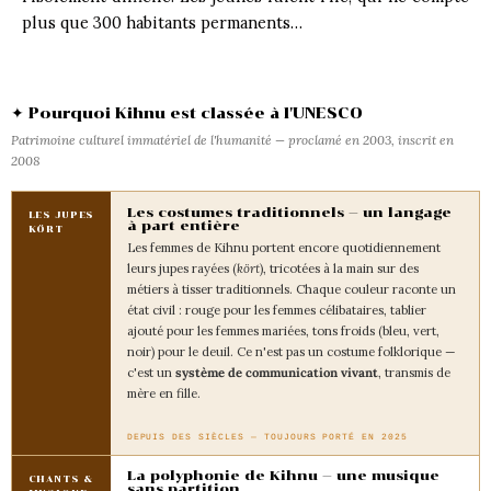
plus que 300 habitants permanents…
✦ Pourquoi Kihnu est classée à l'UNESCO
Patrimoine culturel immatériel de l'humanité — proclamé en 2003, inscrit en
2008
Les costumes traditionnels — un langage
LES JUPES
à part entière
KÖRT
Les femmes de Kihnu portent encore quotidiennement
leurs jupes rayées (
kört
), tricotées à la main sur des
métiers à tisser traditionnels. Chaque couleur raconte un
état civil : rouge pour les femmes célibataires, tablier
ajouté pour les femmes mariées, tons froids (bleu, vert,
noir) pour le deuil. Ce n'est pas un costume folklorique —
c'est un
système de communication vivant
, transmis de
mère en fille.
DEPUIS DES SIÈCLES — TOUJOURS PORTÉ EN 2025
La polyphonie de Kihnu — une musique
CHANTS &
sans partition