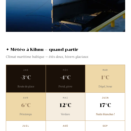
✦ Météo à Kihnu — quand partir
Climat maritime baltique — étés doux, hivers glaciaux
JAN
FÉV
MAR
-3°C
-4°C
1°C
Route de glace
Froid, givre
Dégel, boue
AVR
MAI
JUIN
6°C
12°C
17°C
Printemps
Verdure
Nuits blanches !
JUIL
AOÛ
SEP