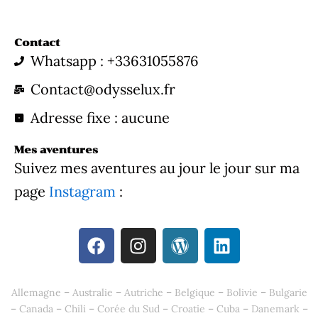
Contact
Whatsapp : +33631055876
Contact@odysselux.fr
Adresse fixe : aucune
Mes aventures
Suivez mes aventures au jour le jour sur ma
page
Instagram
:
F
I
W
L
a
n
o
i
c
s
r
n
e
t
d
k
Allemagne
–
Australie
–
Autriche
–
Belgique
–
Bolivie
–
Bulgarie
b
a
p
e
–
Canada
–
Chili
–
Corée du Sud
–
Croatie
–
Cuba
–
Danemark
–