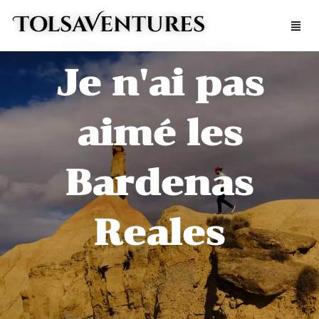
Aller
TolsaVentures
Men
au
contenu
Je n'ai pas
aimé les
Bardenas
Reales