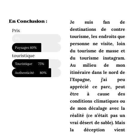
En Conclusion :
Je suis fan de
destinations de contre
Prix
tourisme, les endroits que
Prix du voyage
0%
personne ne visite, loin
Paysages
60%
du tourisme de masse et
touristique
du tourisme instagram.
Touristique
75%
Au milieu de mon
itinéraire dans le nord de
Authenticité
80%
l’Espagne, j’ai peu
apprécié ce parc, peut
être à cause des
conditions climatiques ou
de mon décalage avec la
réalité (ce n’était pas un
vrai désert de sable). Mais
la déception vient