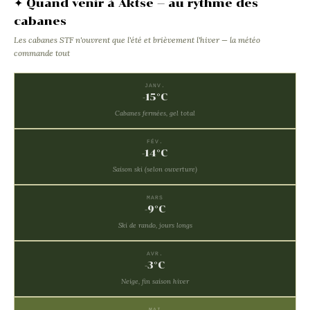
✦ Quand venir à Aktse — au rythme des
cabanes
Les cabanes STF n'ouvrent que l'été et brièvement l'hiver — la météo
commande tout
JANV.
-15°C
Cabanes fermées, gel total
FÉV.
-14°C
Saison ski (selon ouverture)
MARS
-9°C
Ski de rando, jours longs
AVR.
-3°C
Neige, fin saison hiver
MAI