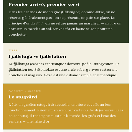
Premier arrivé, premier servi
Dans les cabanes de montagne (fjällstugor) comme Aktse, on ne
réserve généralement pas : on se présente, on paie sur place. Le
principe d'or du STF :
on ne refuse jamais un marcheur
— au pire on
dort sur un matelas au sol. Arrivez tôt en haute saison pour une
couchette.
TYPES
Fjällstuga vs fjällstation
La
fjällstuga
(cabane) est rustique : dortoirs, poêle, autogestion. La
fjällstation
(ex. Saltoluokta) est une vraie auberge avec restaurant,
douches et magasin. Aktse est une cabane : simple et authentique.
PAIEMENT · GARDIEN
Le stugvärd
L'été, un gardien (stugvärd) accueille, encaisse et veille au bon
fonctionnement. Paiement souvent par carte ou Swish (espèces utiles
en secours). Il renseigne aussi sur la météo, les gués et l'état des
sentiers — une mine d'or.