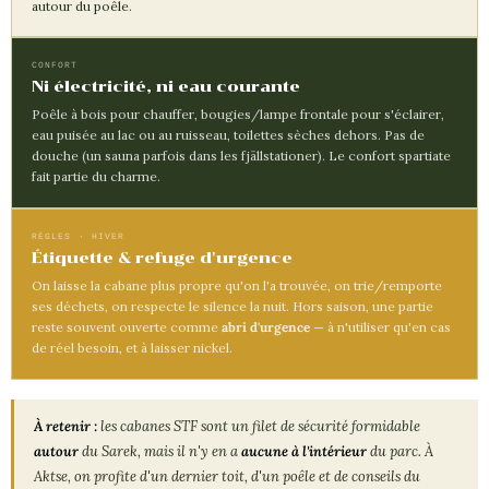
autour du poêle.
CONFORT
Ni électricité, ni eau courante
Poêle à bois pour chauffer, bougies/lampe frontale pour s'éclairer,
eau puisée au lac ou au ruisseau, toilettes sèches dehors. Pas de
douche (un sauna parfois dans les fjällstationer). Le confort spartiate
fait partie du charme.
RÈGLES · HIVER
Étiquette & refuge d'urgence
On laisse la cabane plus propre qu'on l'a trouvée, on trie/remporte
ses déchets, on respecte le silence la nuit. Hors saison, une partie
reste souvent ouverte comme
abri d'urgence
— à n'utiliser qu'en cas
de réel besoin, et à laisser nickel.
À retenir :
les cabanes STF sont un filet de sécurité formidable
autour
du Sarek, mais il n'y en a
aucune à l'intérieur
du parc. À
Aktse, on profite d'un dernier toit, d'un poêle et de conseils du