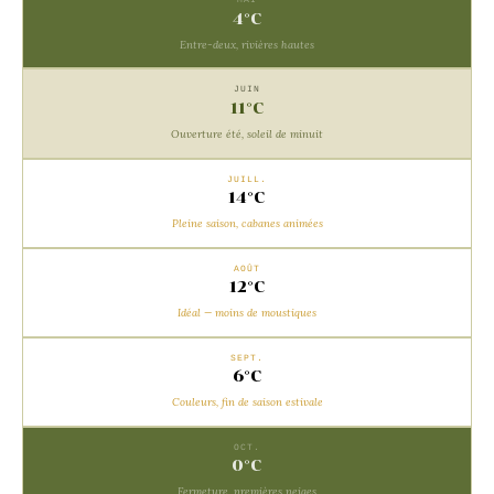
4°C
Entre-deux, rivières hautes
JUIN
11°C
Ouverture été, soleil de minuit
JUILL.
14°C
Pleine saison, cabanes animées
AOÛT
12°C
Idéal — moins de moustiques
SEPT.
6°C
Couleurs, fin de saison estivale
OCT.
0°C
Fermeture, premières neiges