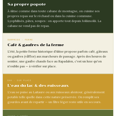
Sa propre popote
À Aktse comme dans toute cabane de montagne, on cuisine ses
propres repas sur le réchaud ou dans la cuisine commune.
Lyophilisés, pâtes, soupes : on apporte tout depuis Jokkmokk. La
cabane ne vend pas de repas.
SURPRISE · FERME
Café & gaufres de la ferme
L'été, la petite ferme historique d'Aktse propose parfois café, gâteaux
ou gaufres (våfflor) aux marcheurs de passage. Après des heures de
sentier, une gaufre chaude face au Rapadalen, c'est un luxe qu'on
n'oublie pas — à vérifier sur place.
EAU · SUR PLACE
L'eau du lac & des ruisseaux
L'eau se puise au Laitaure ou aux ruisseaux alentour, généralement
potable telle quelle dans cette nature préservée. On remplit ses
gourdes avant de repartir — un filtre léger reste utile en secours.