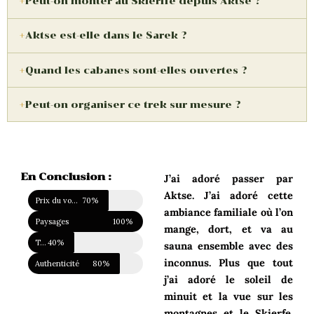
Peut-on monter au Skierffe depuis Aktse ?
Aktse est-elle dans le Sarek ?
Quand les cabanes sont-elles ouvertes ?
Peut-on organiser ce trek sur mesure ?
En Conclusion :
J’ai adoré passer par
Aktse. J’ai adoré cette
Prix du voyage
70%
ambiance familiale où l’on
Paysages
100%
mange, dort, et va au
Touristique
40%
sauna ensemble avec des
inconnus. Plus que tout
Authenticité
80%
j’ai adoré le soleil de
minuit et la vue sur les
montagnes et le Skierfe.