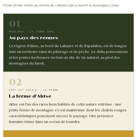
D'une ferme isolée au réseau de cabanes qui a ouvert la montagne à tous
01
ORIGINES — LA TERRE SÁMI
Au pays des rennes
La région d'Aktse, au bord du Laitaure et du Rapadalen, est de longue
date un territoire sámi de pâturage et de pêche. Le delta poissonneux
et les pentes herbeuses en font un site de vie naturel, au pied des
montagnes du Sarek.
02
XIXᵉ-XXᵉ SIÈCLE — LA FERME
La ferme d'Aktse
Aktse est l'un des rares lieux habités de cette nature extrême : une
petite ferme de montagne s'y est maintenue, dont les chalets rouges
caractéristiques ponctuent encore le paysage. Une présence
humaine ténue dans un océan de toundra.