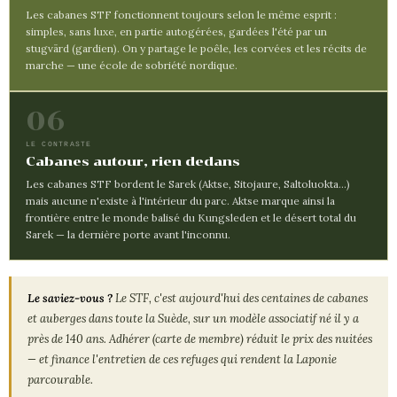
Les cabanes STF fonctionnent toujours selon le même esprit :
simples, sans luxe, en partie autogérées, gardées l'été par un
stugvärd (gardien). On y partage le poêle, les corvées et les récits de
marche — une école de sobriété nordique.
06
LE CONTRASTE
Cabanes autour, rien dedans
Les cabanes STF bordent le Sarek (Aktse, Sitojaure, Saltoluokta…)
mais aucune n'existe à l'intérieur du parc. Aktse marque ainsi la
frontière entre le monde balisé du Kungsleden et le désert total du
Sarek — la dernière porte avant l'inconnu.
Le saviez-vous ?
Le STF, c'est aujourd'hui des centaines de cabanes
et auberges dans toute la Suède, sur un modèle associatif né il y a
près de 140 ans. Adhérer (carte de membre) réduit le prix des nuitées
— et finance l'entretien de ces refuges qui rendent la Laponie
parcourable.