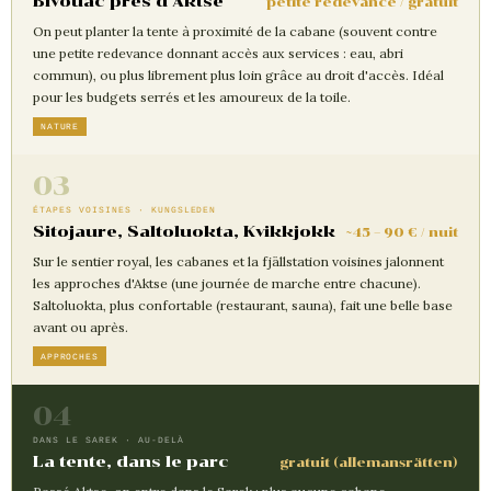
Bivouac près d'Aktse
petite redevance / gratuit
On peut planter la tente à proximité de la cabane (souvent contre
une petite redevance donnant accès aux services : eau, abri
commun), ou plus librement plus loin grâce au droit d'accès. Idéal
pour les budgets serrés et les amoureux de la toile.
NATURE
03
ÉTAPES VOISINES · KUNGSLEDEN
Sitojaure, Saltoluokta, Kvikkjokk
~45 – 90 € / nuit
Sur le sentier royal, les cabanes et la fjällstation voisines jalonnent
les approches d'Aktse (une journée de marche entre chacune).
Saltoluokta, plus confortable (restaurant, sauna), fait une belle base
avant ou après.
APPROCHES
04
DANS LE SAREK · AU-DELÀ
La tente, dans le parc
gratuit (allemansrätten)