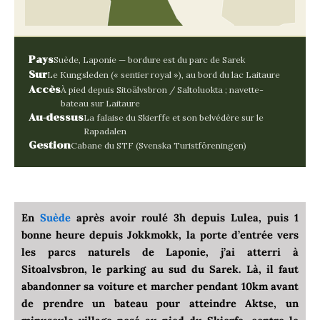
Pays
Suède, Laponie — bordure est du parc de Sarek
Sur
Le Kungsleden (« sentier royal »), au bord du lac Laitaure
Accès
À pied depuis Sitoälvsbron / Saltoluokta ; navette-
bateau sur Laitaure
Au-dessus
La falaise du Skierffe et son belvédère sur le
Rapadalen
Gestion
Cabane du STF (Svenska Turistföreningen)
En
Suède
après avoir roulé 3h depuis Lulea, puis 1
bonne heure depuis Jokkmokk, la porte d’entrée vers
les parcs naturels de Laponie, j’ai atterri à
Sitoalvsbron, le parking au sud du Sarek. Là, il faut
abandonner sa voiture et marcher pendant 10km avant
de prendre un bateau pour atteindre Aktse, un