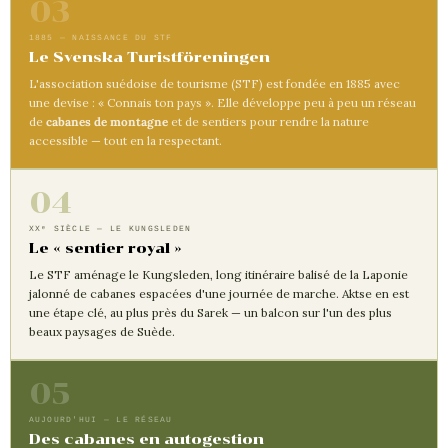
03
1885 — NAISSANCE DU STF
Le Svenska Turistföreningen
L'association suédoise de tourisme (STF) est fondée en 1885 avec
une devise : « Connais ton pays ». Elle développe peu à peu un réseau
de
cabanes de montagne
et de sentiers pour rendre la nature
accessible — tout en la respectant.
04
XXᵉ SIÈCLE — LE KUNGSLEDEN
Le « sentier royal »
Le STF aménage le Kungsleden, long itinéraire balisé de la Laponie
jalonné de cabanes espacées d'une journée de marche. Aktse en est
une étape clé, au plus près du Sarek — un balcon sur l'un des plus
beaux paysages de Suède.
05
AUJOURD'HUI — LE RÉSEAU
Des cabanes en autogestion