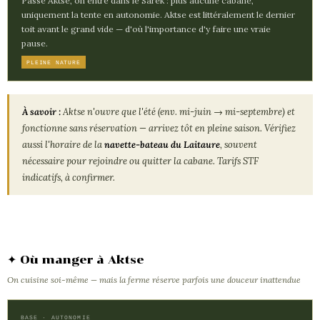
Passé Aktse, on entre dans le Sarek : plus aucune cabane,
uniquement la tente en autonomie. Aktse est littéralement le dernier
toit avant le grand vide — d'où l'importance d'y faire une vraie
pause.
PLEINE NATURE
À savoir :
Aktse n'ouvre que l'été (env. mi-juin → mi-septembre) et
fonctionne sans réservation — arrivez tôt en pleine saison. Vérifiez
aussi l'horaire de la
navette-bateau du Laitaure
, souvent
nécessaire pour rejoindre ou quitter la cabane. Tarifs STF
indicatifs, à confirmer.
✦ Où manger à Aktse
On cuisine soi-même — mais la ferme réserve parfois une douceur inattendue
BASE · AUTONOMIE