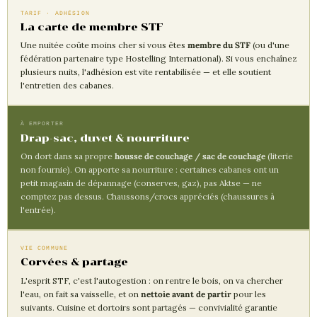
TARIF · ADHÉSION
La carte de membre STF
Une nuitée coûte moins cher si vous êtes
membre du STF
(ou d'une
fédération partenaire type Hostelling International). Si vous enchaînez
plusieurs nuits, l'adhésion est vite rentabilisée — et elle soutient
l'entretien des cabanes.
À EMPORTER
Drap-sac, duvet & nourriture
On dort dans sa propre
housse de couchage / sac de couchage
(literie
non fournie). On apporte sa nourriture : certaines cabanes ont un
petit magasin de dépannage (conserves, gaz), pas Aktse — ne
comptez pas dessus. Chaussons/crocs appréciés (chaussures à
l'entrée).
VIE COMMUNE
Corvées & partage
L'esprit STF, c'est l'autogestion : on rentre le bois, on va chercher
l'eau, on fait sa vaisselle, et on
nettoie avant de partir
pour les
suivants. Cuisine et dortoirs sont partagés — convivialité garantie