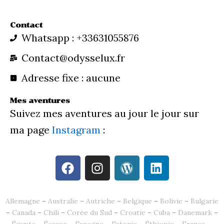
Contact
Whatsapp : +33631055876
Contact@odysselux.fr
Adresse fixe : aucune
Mes aventures
Suivez mes aventures au jour le jour sur
ma page
Instagram
:
F
I
W
L
a
n
o
i
c
s
r
n
e
t
d
k
Allemagne
–
Australie
–
Autriche
–
Belgique
–
Bolivie
–
Bulgarie
b
a
p
e
–
Canada
–
Chili
–
Corée du Sud
–
Croatie
–
Cuba
–
Danemark
–
o
g
r
d