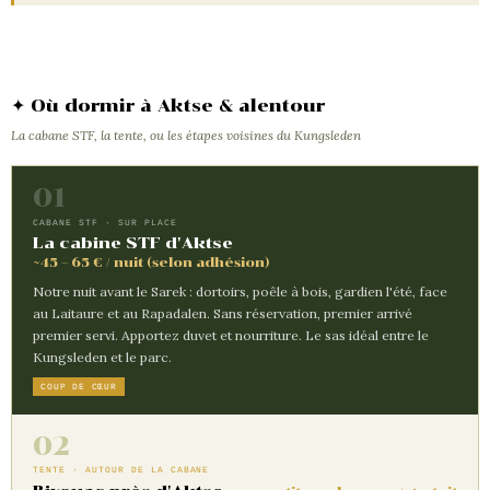
✦ Où dormir à Aktse & alentour
La cabane STF, la tente, ou les étapes voisines du Kungsleden
01
CABANE STF · SUR PLACE
La cabine STF d'Aktse
~45 – 65 € / nuit (selon adhésion)
Notre nuit avant le Sarek : dortoirs, poêle à bois, gardien l'été, face
au Laitaure et au Rapadalen. Sans réservation, premier arrivé
premier servi. Apportez duvet et nourriture. Le sas idéal entre le
Kungsleden et le parc.
COUP DE CŒUR
02
TENTE · AUTOUR DE LA CABANE