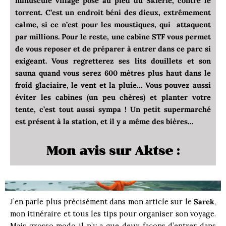
minuscule village posé au pied du Skierfe, contre le
torrent. C’est un endroit béni des dieux, extrêmement
calme, si ce n’est pour les moustiques, qui attaquent
par millions. Pour le reste, une cabine STF vous permet
de vous reposer et de préparer à entrer dans ce parc si
exigeant. Vous regretterez ses lits douillets et son
sauna quand vous serez 600 mètres plus haut dans le
froid glaciaire, le vent et la pluie… Vous pouvez aussi
éviter les cabines (un peu chères) et planter votre
tente, c’est tout aussi sympa ! Un petit supermarché
est présent à la station, et il y a même des bières…
Mon avis sur Aktse :
J’en parle plus précisément dans mon article sur le
Sarek
,
mon itinéraire et tous les tips pour organiser son voyage.
Mais grosso modo il n’y a que deux façons d’entrer dans