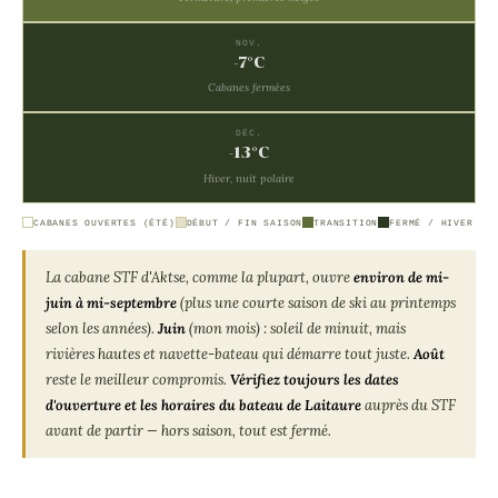
NOV.
-7°C
Cabanes fermées
DÉC.
-13°C
Hiver, nuit polaire
CABANES OUVERTES (ÉTÉ)
DÉBUT / FIN SAISON
TRANSITION
FERMÉ / HIVER
La cabane STF d'Aktse, comme la plupart, ouvre
environ de mi-
juin à mi-septembre
(plus une courte saison de ski au printemps
selon les années).
Juin
(mon mois) : soleil de minuit, mais
rivières hautes et navette-bateau qui démarre tout juste.
Août
reste le meilleur compromis.
Vérifiez toujours les dates
d'ouverture et les horaires du bateau de Laitaure
auprès du STF
avant de partir — hors saison, tout est fermé.